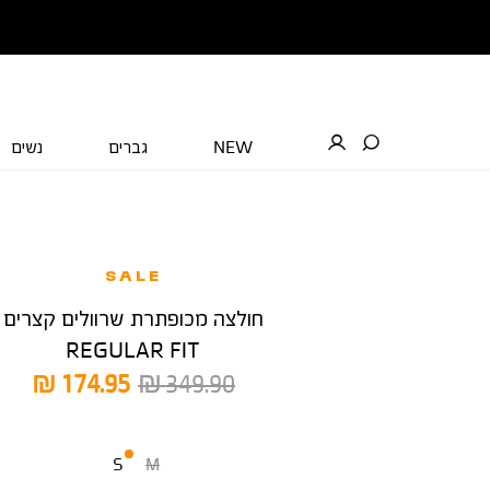
NEW
גברים
נשים
SALE
חולצה מכופתרת שרוולים קצרים
REGULAR FIT
מחיר
מחיר
174.95 ₪
349.90 ₪
רגיל
מוצר
מידה
S
M