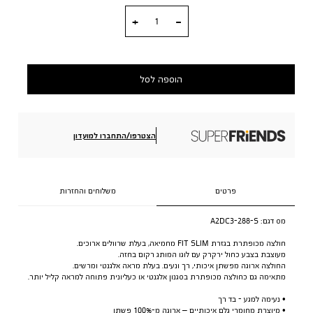
כמות
הוספה לסל
הצטרפו/התחברו למועדון
פרטים
משלוחים והחזרות
מס דגם:
A2DC3-288-S
חולצה מכופתרת בגזרת FIT SLIM מחמיאה, בעלת שרוולים ארוכים.
מעוצבת בצבע כחול ירקרק עם לוגו המותג רקום בחזה.
החולצה ארוגה מפשתן איכותי, רך ונעים. בעלת מראה אלגנטי ומרשים.
מתאימה גם כחולצה מכופתרת בסגנון אלגנטי או כעליונית פתוחה למראה קליל יותר.
• נעימה למגע - בד רך
• מיוצרת מחומרי גלם איכותיים – ארוגה מ-100% פשתן