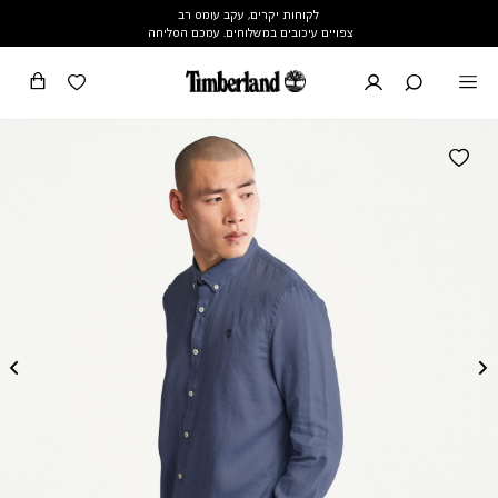
לקוחות יקרים, עקב עומס רב
צפויים עיכובים במשלוחים. עמכם הסליחה