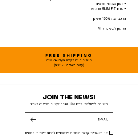
• סגנון אלגנטי ומרשים
• גזרת SLIM FIT מחמיאה
הרכב הבד: 100% פשתן
הדוגמן לובש מידה M
FREE SHIPPING
משלוח חינם בקניה מעל 249 ש"ח
(עלות משלוח 25 ש"ח)
JOIN THE NEWS!
הצטרפו לניוזלטר וקבלו 10% הנחה לקנייה ראשונה באתר
E-MAIL
שלח
אני מאשר/ת קבלת חומרים פרסומיים לרבות דיוורים וסמסים