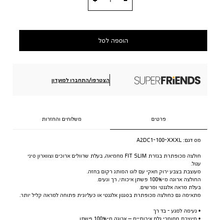
הוספה לסל
הצטרפו/התחברו למועדון
פרטים
משלוחים והחזרות
מס דגם:
A2DC1-100-XXXL
חולצה מכופתרת בגזרת FIT SLIM מחמיאה, בעלת שרוולים ארוכים וצווארון סיני
עגול.
מעוצבת בצבע ירוק חאקי עם לוגו המותג רקום בחזה.
החולצה ארוגה מ-100% פשתן איכותי, רך ונעים.
בעלת מראה אלגנטי ומרשים.
מתאימה גם כחולצה מכופתרת בסגנון אלגנטי או כעליונית פתוחה למראה קליל יותר.
• נעימה למגע - בד רך
• מיוצרת מחומרי גלם איכותיים – ארוגה מ-100% פשתן