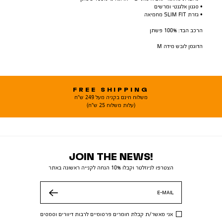
• סגנון אלגנטי ומרשים
• גזרת SLIM FIT מחמיאה
הרכב הבד: 100% פשתן
הדוגמן לובש מידה M
FREE SHIPPING
משלוח חינם בקניה מעל 249 ש"ח
(עלות משלוח 25 ש"ח)
JOIN THE NEWS!
הצטרפו לניוזלטר וקבלו 10% הנחה לקנייה ראשונה באתר
E-MAIL
שלח
אני מאשר/ת קבלת חומרים פרסומיים לרבות דיוורים וסמסים