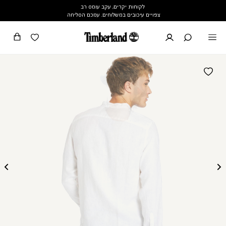
לקוחות יקרים, עקב עומס רב
צפויים עיכובים במשלוחים. עמכם הסליחה