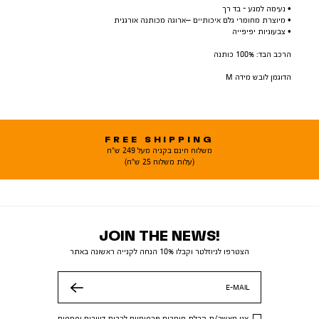
• נעימה למגע - בד רך
• מיוצרת מחומרי גלם איכותיים –ארוגה מכותנה אורגנית
• צבעוניות יפיפייה
הרכב הבד: 100% כותנה
הדוגמן לובש מידה M
FREE SHIPPING
משלוח חינם בקניה מעל 249 ש"ח
(עלות משלוח 25 ש"ח)
JOIN THE NEWS!
הצטרפו לניוזלטר וקבלו 10% הנחה לקנייה ראשונה באתר
E-MAIL
שלח
אני מאשר/ת קבלת חומרים פרסומיים לרבות דיוורים וסמסים