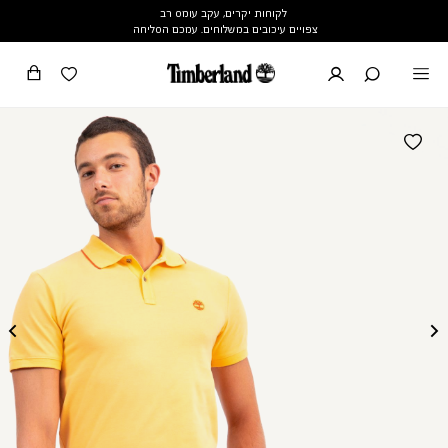
לקוחות יקרים, עקב עומס רב
צפויים עיכובים במשלוחים. עמכם הסליחה