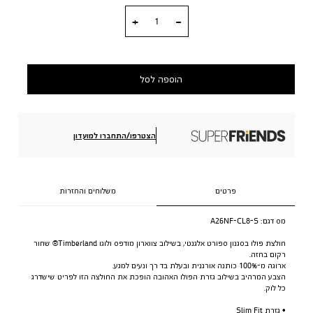
כמות
הוספה לסל
הצטרפו/התחברו למועדון
פרטים
משלוחים והחזרות
מס דגם:
A26NF-CL8-S
חולצת פולו בסגנון ספורט אלגנטי, בשילוב צווארון מודפס ולוגו Timberland® שחור
רקום בחזה.
ארוגה מ-100% כותנה אורגנית ובעלת בד רך ונעים למגע.
הצבע המרהיב בשילוב גזרת הפולו האהובה הופכת את החולצה הזו לפריט שישדרג
כל לוק.
• גזרת Slim Fit