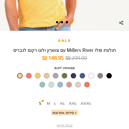
SALE
חולצת פולו Millers River עם צווארון ולוגו רקום לגברים
מחיר
מחיר
148.95 ₪
299.90 ₪
רגיל
מוצר
צבע
BUFF ORANGE
מידה
S
M
L
XL
XXL
XXXL
מידות אחרונות
טבלת מידות