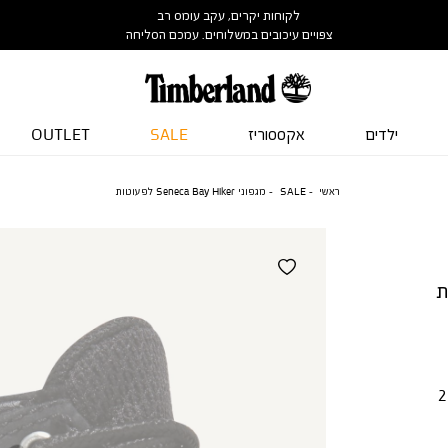
לקוחות יקרים, עקב עומס רב
צפויים עיכובים במשלוחים. עמכם הסליחה
ילדים
אקססוריז
SALE
OUTLET
ראשי
SALE
מגפוני Seneca Bay Hiker לפעוטות
2