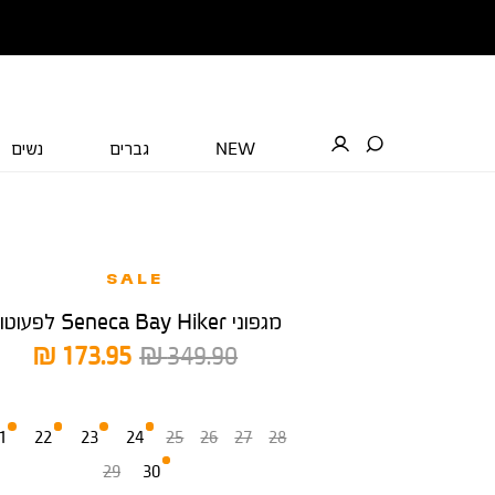
NEW
גברים
נשים
SALE
מגפוני Seneca Bay Hiker לפעוטות
מחיר
מחיר
173.95 ₪
349.90 ₪
רגיל
מוצר
מידה
1
22
23
24
25
26
27
28
29
30