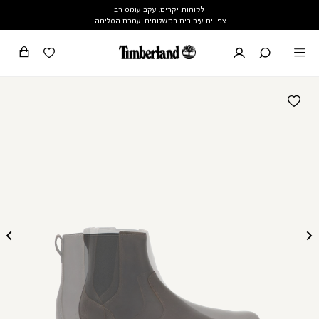
לקוחות יקרים, עקב עומס רב
צפויים עיכובים במשלוחים. עמכם הסליחה