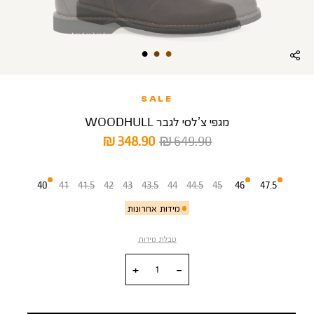
SALE
מגפי צ’לסי לגבר WOODHULL
מחיר
מחיר
348.90 ₪
649.90 ₪
רגיל
מוצר
מידה
40
41
41.5
42
43
43.5
44
44.5
45
46
47.5
מידות אחרונות
טבלת מידות
כמות