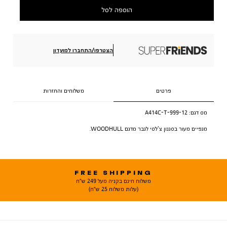
הוספה לסל
הצטרפו/התחברו למועדון
פרטים
משלוחים והחזרות
מס דגם:
A414C-T-999-12
מגפיים מעור בסגנון צ’לסי לגבר מדגם WOODHULL.
FREE SHIPPING
משלוח חינם בקניה מעל 249 ש"ח
(עלות משלוח 25 ש"ח)