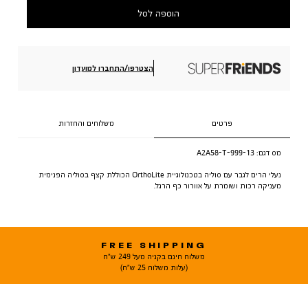
הוספה לסל
הצטרפו/התחברו למועדון
פרטים
משלוחים והחזרות
מס דגם:
A2A58-T-999-13
נעלי הרים לגבר עם סוליה בטכנולוגיית OrthoLite הכוללת קצף בסוליה הפנימית
מעניקה רכות ושומרת על אוורור כף הרגל.
FREE SHIPPING
משלוח חינם בקניה מעל 249 ש"ח
(עלות משלוח 25 ש"ח)