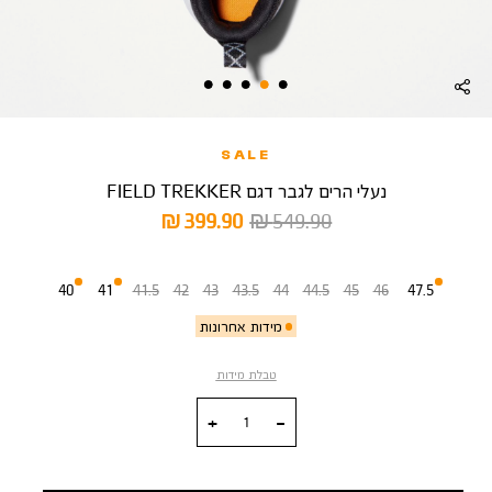
SALE
נעלי הרים לגבר דגם FIELD TREKKER
מחיר
מחיר
399.90 ₪
549.90 ₪
רגיל
מוצר
מידה
40
41
41.5
42
43
43.5
44
44.5
45
46
47.5
מידות אחרונות
טבלת מידות
כמות