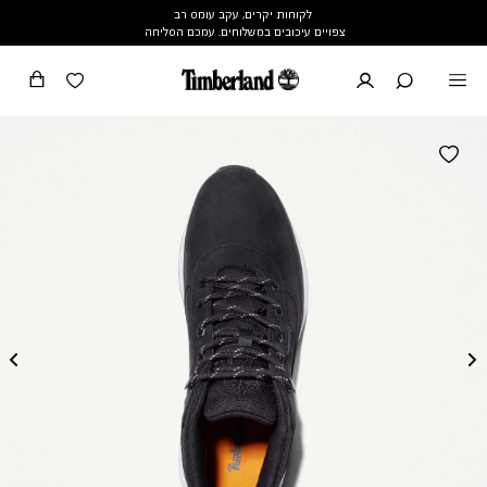
לקוחות יקרים, עקב עומס רב
צפויים עיכובים במשלוחים. עמכם הסליחה