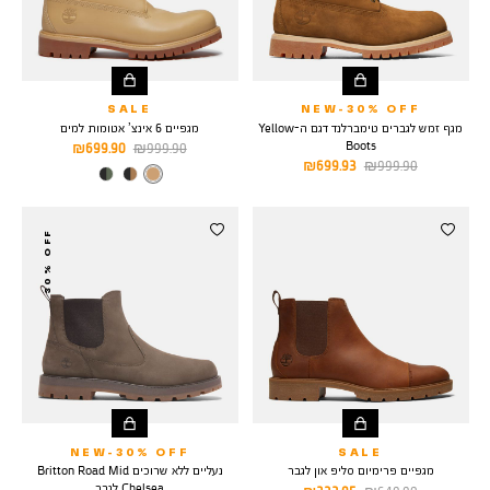
SALE
NEW-30% OFF
מגף זמש לגברים טימברלנד דגם ה-Yellow
מגפיים 6 אינצ’ אטומות למים
Boots
מחיר
מחיר
699.90 ₪
999.90 ₪
מחיר
מחיר
699.93 ₪
999.90 ₪
רגיל
מוצר
צבע
BEIGE
רגיל
מוצר
GRAIN
30% OFF
NEW-30% OFF
SALE
מגפיים פרימיום סליפ און לגבר
נעליים ללא שרוכים Britton Road Mid
Chelsea לגבר