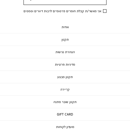
שלח
אני מאשר/ת קבלת חומרים פרסומיים לרבות דיוורים וסמסים
אודות
תקנון
הצהרת נגישות
מדיניות פרטיות
תקנון מבצע
קריירה
תקנון שובר מתנה
GIFT CARD
מועדון לקוחות