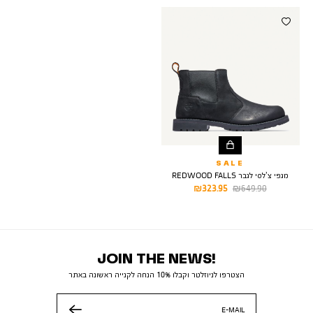
SALE
מגפי צ’לסי לגבר REDWOOD FALLS
מחיר
מחיר
323.95 ₪
649.90 ₪
רגיל
מוצר
JOIN THE NEWS!
הצטרפו לניוזלטר וקבלו 10% הנחה לקנייה ראשונה באתר
E-MAIL