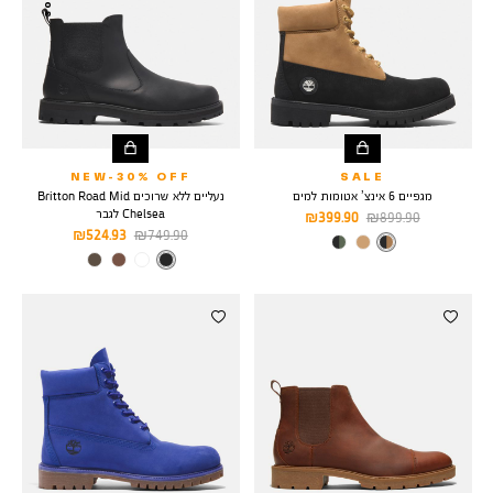
NEW-30% OFF
SALE
מגפיים 6 אינצ’ אטומות למים
נעליים ללא שרוכים Britton Road Mid
Chelsea לגבר
מחיר
מחיר
399.90 ₪
899.90 ₪
מחיר
מחיר
524.93 ₪
749.90 ₪
רגיל
מוצר
צבע
BLACK-
רגיל
מוצר
CAMEL
צבע
BLACK
FULL
GRAIN