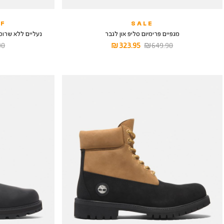
F
SALE
מגפיים פרימיום סליפ און לגבר
נעליים ללא שרוכים itton Road Mid Chelsea
מחיר
מחיר
מח
 ₪
323.95 ₪
649.90 ₪
רגיל
מוצר
רגי