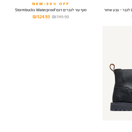
NEW-30% OFF
מגף עור לגברים דגם Stormbucks Waterproof
מחיר
מחיר
524.93 ₪
749.90 ₪
רגיל
מוצר