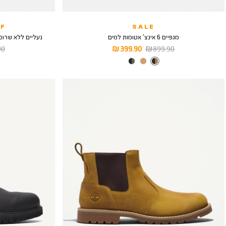
F
SALE
מגפיים 6 אינצ’ אטומות למים
נעליים ללא שרוכים itton Road Mid Chelsea
מחיר
מחיר
מח
 ₪
399.90 ₪
899.90 ₪
רגיל
מוצר
רגי
צבע
BLACK-
CAMEL