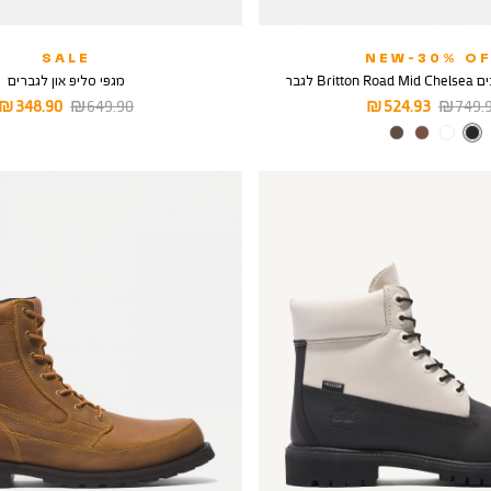
SALE
NEW-30% OF
Br לגבר
מגפי סליפ און לגברים
יר
מחיר
מחיר
מחיר
348.90 ₪
649.90 ₪
524.93 ₪
749.90
ל
מוצר
רגיל
מוצר
צבע
BLACK
FULL
GRAIN