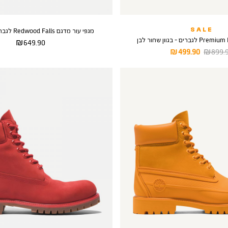
SALE
מגפי עור מדגם Redwood Falls לגבר - בגוון חיטה
מחיר
649.90 ₪
יר
מחיר
499.90 ₪
899.90
מוצר
ל
מוצר