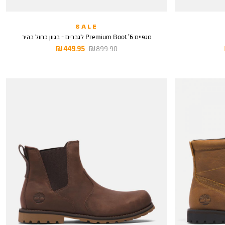
SALE
מגפיים 6’ Premium Boot לגברים - בגוון כחול בהיר
מחיר
מחיר
449.95 ₪
899.90 ₪
רגיל
מוצר