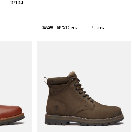
גברים
מידה
מחיר
(
₪751 - ₪298
)
2
וצרים