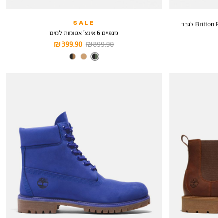
SALE
מגפיים 6 אינצ’ אטומות למים
מחיר
מחיר
399.90 ₪
899.90 ₪
רגיל
מוצר
צבע
BLACK-
GREEN