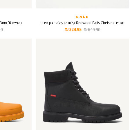
SALE
מגפיים Redwood Falls Chelsea קלות לנעילה - גוון חיטה
מגפיים 6’ Premium Boot לגברים - בגוון שחור לבן
מחיר
מחיר
מח
 ₪
323.95 ₪
649.90 ₪
רגיל
מוצר
רגי