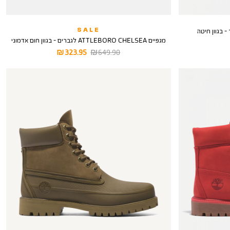
SALE
מגפיים ATTLEBORO CHELSEA לגברים - בגוון חום אדמוני
מחיר
מחיר
323.95 ₪
649.90 ₪
רגיל
מוצר