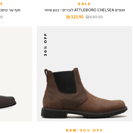
F
SALE
מגפיים ATTLEBORO CHELSEA לגברים - בגוון שחור
מגף עור טימברלנד קלאסי
מחיר
מחיר
מח
 ₪
323.95 ₪
649.90 ₪
רגיל
מוצר
רגי
30% OFF
NEW-30% OFF