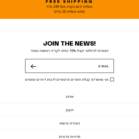
FREE SHIPPING
משלוח חינם בקניה מעל 249 ש"ח
(עלות משלוח 25 ש"ח)
JOIN THE NEWS!
הצטרפו לניוזלטר וקבלו 10% הנחה לקנייה ראשונה באתר
E-MAIL
שלח
אני מאשר/ת קבלת חומרים פרסומיים לרבות דיוורים וסמסים
אודות
תקנון
הצהרת נגישות
מדיניות פרטיות