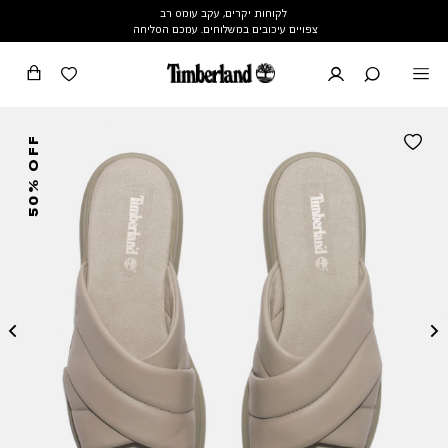
לקוחות יקרים, עקב עומס רב
צפויים עיכובים במשלוחים. עמכם הסליחה
50% OFF