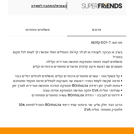
הצטרפו/התחברו למועדון
פרטים
משלוחים והחזרות
מס דגם:
A63SJ-EO1-7
בערב או בבוקר, לעבודה או לבילוי קזו’אל, הסנדלים האלו יאפשרו לך לצאת לכל מקום
בסטייל.
מושלמים לעונה החמה ומספקות תחושה אוורירית וקלילה.
מעוצבים עם רצועת איקס קדמית ומיוצרים מחומרים איכותיים וקלים.
• קל משקל ונוח - עשויים מחומרים איכותיים וקלים, מושלמים לטיולים רגליים בעיר
• מראה שקשה לעמוד בפניו- רצועות עור מעניקות לסנדלים מראה מוקפד ומתוחכם
• נוחות לאורך זמן רפידת OrthoLite® מספקת תמיכה ותחושה אוורירית לאורך זמן
• עמידות- סוליית EVA חזקה וגמישה המספקת אחיזה טובה
• ידידותיים לסביבה - רפידת OrthoLite® עשויה מחומרים ממוחזרים
הרכב הבד: חלק עליון: עור סינתטי עמיד ריפוד OrthoLite® המכיל לפחות 50%
פלסטיק ממוחזר. סוליה EVA