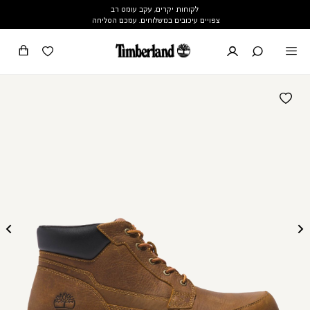
לקוחות יקרים, עקב עומס רב
צפויים עיכובים במשלוחים. עמכם הסליחה