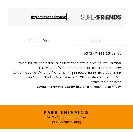
הצטרפו/התחברו למועדון
פרטים
משלוחים והחזרות
מס דגם:
A5YS1-T-999-7.5
•עמידות: יוצרו מעור איכותי דבר הגורם להם להיות עמידים בפני שחיקה ופגיעה.
•יציבות: סוליית ויבראם מספקת אחיזה טובה על מגוון משטחים
•נוחות מקסימלית: מרופדים בספוג רך, המגפיים האלו נוחים ללבישה במשך זמן רב.
בעלי סוליה פנימית OrthoLite® קלה וגמישה וסוליית EVA רכה וקלת משקל
המעניקה ריפוד ותמיכה.
•עיצוב: מראה קלאסי ואלגנטי, המגפיים האלו משלימים כל הופעה.
FREE SHIPPING
משלוח חינם בקניה מעל 249 ש"ח
(עלות משלוח 25 ש"ח)