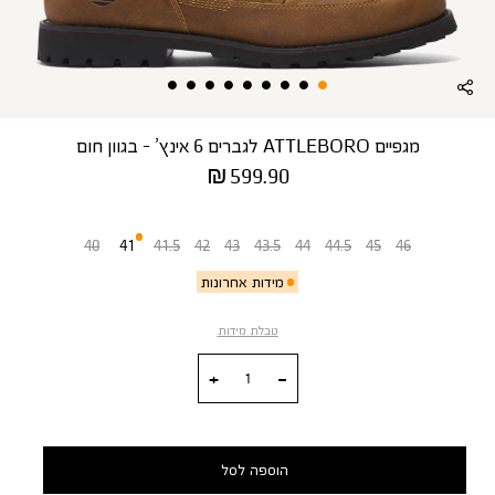
מגפיים ATTLEBORO לגברים 6 אינץ’ - בגוון חום
מחיר
599.90 ₪
מוצר
מידה
40
41
41.5
42
43
43.5
44
44.5
45
46
מידות אחרונות
טבלת מידות
כמות
הוספה לסל