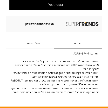
הוספה לסל
הצטרפו/התחברו למועדון
פרטים
משלוחים והחזרות
מס דגם:
A2PJ6-EP4-7
• תמיד חמימות: לא משנה אם את בבית או כבר בדרך לטיול חורפי, בידוד
PrimaLoft®‎ במשקל 200 גרם שומרות על כפות הרגליים שלך חמימות ונעימות
לאורך כל היום.
• נוחות בלתי פוסקת: טכנולוגיית Anti-Fatigue המובנית בסוליה סופגת זעזועים
ומחזירה אנרגיה בכל צעד, כך שתרגישי במיטבך לאורך כל היום.
• מגפיים אקולוגיות: הריפוד נושם ויוצרת תחושה נעימה, והוא עשוי מבד ReBOTL™‎
המכיל לפחות 50% פלסטיק ממוחזר. טוב לך, טוב לסביבה!
• תמיכה ויציבות בכל תנאי: תומכות קשתות מפלדה וסוליות גומי מחורצות מספקות
אחיזה מקסימלית בכל משטח, בין אם את מטיילת בשלג או מסתובבת בעיר גשומה.