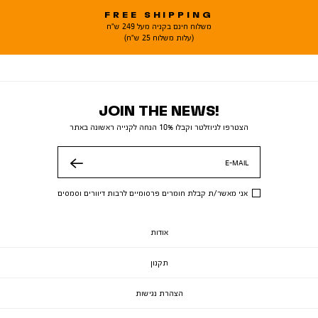
FREE SHIPPING
משלוח חינם בקניה מעל 249 ש"ח
(עלות משלוח 25 ש"ח)
JOIN THE NEWS!
הצטרפו לניוזלטר וקבלו 10% הנחה לקנייה ראשונה באתר
E-MAIL
שלח
אני מאשר/ת קבלת חומרים פרסומיים לרבות דיוורים וסמסים
אודות
תקנון
הצהרת נגישות