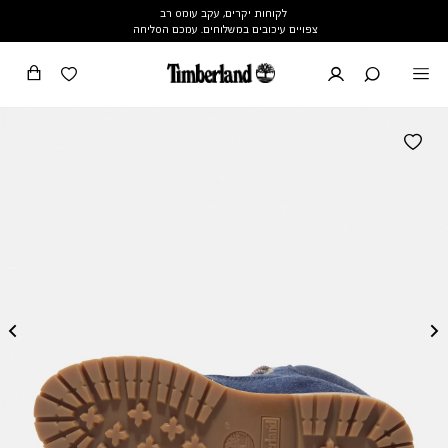
לקוחות יקרים, עקב עומס רב
צפויים עיכובים במשלוחים. עמכם הסליחה