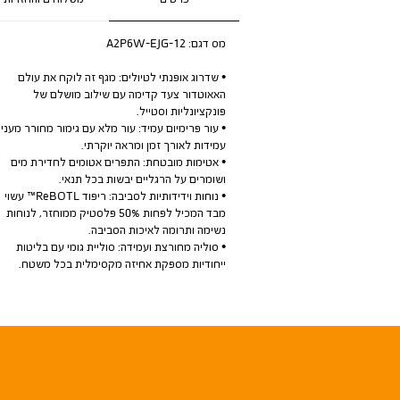
מס דגם:
A2P6W-EJG-12
• שדרוג אופנתי לטיולים: מגף זה לוקח את עולם
האאוטדור צעד קדימה עם שילוב מושלם של
פונקציונליות וסטייל.
• עור פרימיום עמיד: עור מלא עם גימור מחורר מעני
עמידות לאורך זמן ומראה יוקרתי.
• אטימות מובטחת: התפרים אטומים לחדירת מים
ושומרים על הרגליים יבשות בכל תנאי.
• נוחות וידידותיות לסביבה: ריפוד ReBOTL™ עשוי
מבד המכיל לפחות 50% פלסטיק ממוחזר, לנוחות
נשימה ותרומה לאיכות הסביבה.
• סוליה מחורצת ועמידה: סוליית גומי עם בליטות
ייחודיות מספקת אחיזה מקסימלית בכל משטח.