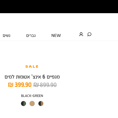
NEW
גברים
נשים
SALE
מגפיים 6 אינצ’ אטומות למים
מחיר
מחיר
399.90 ₪
899.90 ₪
רגיל
מוצר
צבע
BLACK-GREEN
מידה