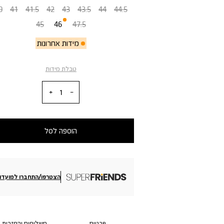
0
41
41.5
42
43
43.5
44
44.5
45
46
47.5
מידות אחרונות
טבלת מידות
כמות
הוספה לסל
הצטרפו/התחברו למועדון
פרטים
משלוחים והחזרות