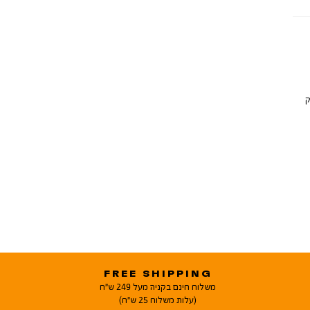
ק
FREE SHIPPING
משלוח חינם בקניה מעל 249 ש"ח
(עלות משלוח 25 ש"ח)