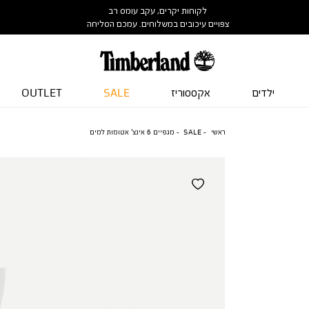
לקוחות יקרים, עקב עומס רב
צפויים עיכובים במשלוחים. עמכם הסליחה
ילדים
אקססוריז
SALE
OUTLET
ראשי
SALE
מגפיים 6 אינצ’ אטומות למים