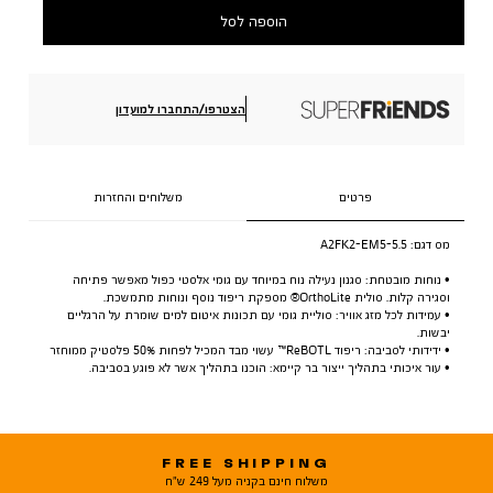
הוספה לסל
הצטרפו/התחברו למועדון
פרטים
משלוחים והחזרות
מס דגם:
A2FK2-EM5-5.5
• נוחות מובטחת: סגנון נעילה נוח במיוחד עם גומי אלסטי כפול מאפשר פתיחה
וסגירה קלות. סולית OrthoLite® מספקת ריפוד נוסף ונוחות מתמשכת.
• עמידות לכל מזג אוויר: סוליית גומי עם תכונות איטום למים שומרת על הרגליים
יבשות.
• ידידותי לסביבה: ריפוד ReBOTL™ עשוי מבד המכיל לפחות 50% פלסטיק ממוחזר
• עור איכותי בתהליך ייצור בר קיימא: הוכנו בתהליך אשר לא פוגע בסביבה.
FREE SHIPPING
משלוח חינם בקניה מעל 249 ש"ח