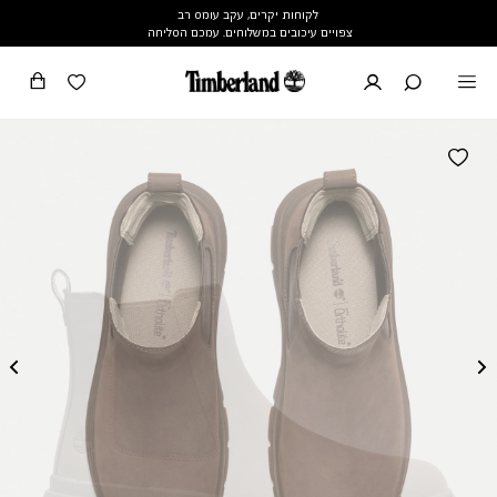
לקוחות יקרים, עקב עומס רב
צפויים עיכובים במשלוחים. עמכם הסליחה