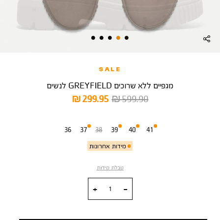
SALE
מגפיים ללא שרוכים GREYFIELD לנשים
מחיר
מחיר
299.95 ₪
599.90 ₪
רגיל
מוצר
מידה
36
37
38
39
40
41
מידות אחרונות
טבלת מידות
כמות