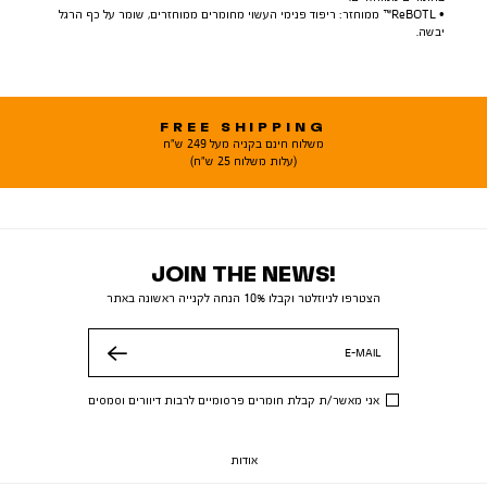
• ReBOTL™ ממוחזר: ריפוד פנימי העשוי מחומרים ממוחזרים, שומר על כף הרגל
יבשה.
FREE SHIPPING
משלוח חינם בקניה מעל 249 ש"ח
(עלות משלוח 25 ש"ח)
JOIN THE NEWS!
הצטרפו לניוזלטר וקבלו 10% הנחה לקנייה ראשונה באתר
E-MAIL
שלח
אני מאשר/ת קבלת חומרים פרסומיים לרבות דיוורים וסמסים
אודות