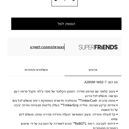
הוספה לסל
הצטרפו/התחברו למועדון
פרטים
משלוחים והחזרות
מס דגם:
A28XM-W02-7
• עיצוב קלאסי עם טוויסט מודרני: הסגנון הקלאסי של מגפי צ’לסי מקבל מראה רענן
ועכשווי, מושלם לכל אירוע.
• נוחות מרבית: TimberCush™ טכנולוגיה חדשנית המספקת ריפוד מושלם לכל צעד
• אחיזת קרקע מצוינת: סולייה TimberGrip™ בעלת בליטות מבטיחה אחיזה יציבה
על כל משטח.
• קל לנעילה והורדה: עיצוב המאפשר הנעלה והורדה מהירה ונוחה, מושלם ליום
עמוס.
• ידידותי לסביבה: ריפוד ReBOTL™ תורם לשמירה על הסביבה על ידי שימוש
בחומרים ממוחזרים.