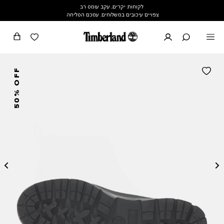
לקוחות יקרים, עקב עומס רב
צפויים עיכובים במשלוחים. עמכם הסליחה
50% OFF