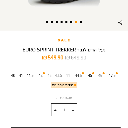
SALE
נעלי הרים לגבר EURO SPRINT TREKKER
מחיר
מחיר
549.90 ₪
649.90 ₪
רגיל
מוצר
מידה
40
41
41.5
42
43
43.5
44
44.5
45
46
47.5
מידות אחרונות
טבלת מידות
כמות