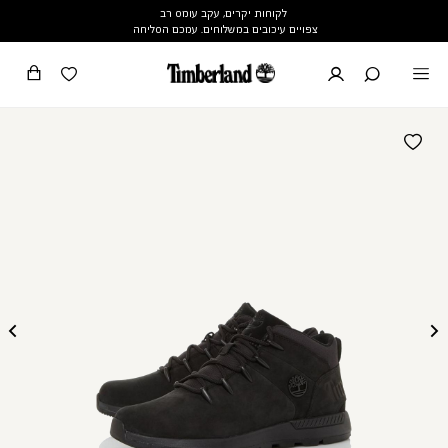
לקוחות יקרים, עקב עומס רב
צפויים עיכובים במשלוחים. עמכם הסליחה