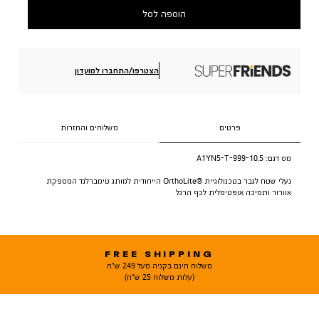
הוספה לסל
הצטרפו/התחברו למועדון
פרטים
משלוחים והחזרות
מס דגם:
A1YN5-T-999-10.5
נעלי שטח לגבר בטכנולוגיית ®OrthoLite הייחודית למותג טימברלנד המספקת
אוורור ותמיכה אופטימלית לכף הרגל
FREE SHIPPING
משלוח חינם בקניה מעל 249 ש"ח
(עלות משלוח 25 ש"ח)