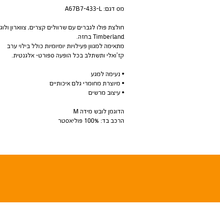
מס דגם:
A67B7-433-L
חולצת פולו לגברים עם שרוולים קצרים, צווארון ולוגו
Timberland בחזה.
מתאימה למגוון פעילויות יומיומיות כולל בילוי ערב
קז’ואלי ותשתלב בכל הופעה ספורט- אלגנטית.
• נעימה למגע
• מיוצרת מחומרי גלם איכותיים
• עיצוב מרשים
הדוגמן לובש מידה M
הרכב בד: 100% פוליאסטר