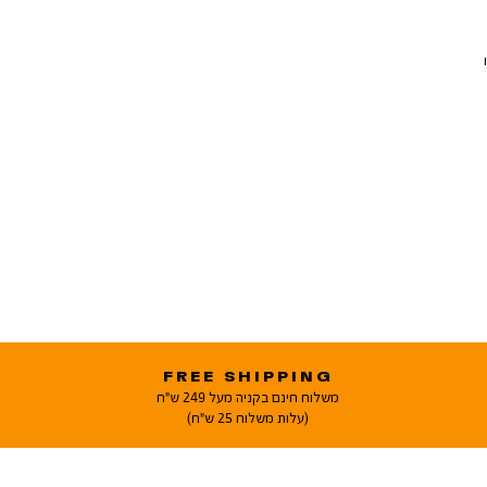
FREE SHIPPING
משלוח חינם בקניה מעל 249 ש"ח
(עלות משלוח 25 ש"ח)