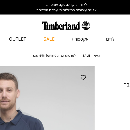
לקוחות יקרים, עקב עומס רב
צפויים עיכובים במשלוחים. עמכם הסליחה
ילדים
אקססוריז
SALE
OUTLET
ראשי
SALE
חולצת פולו קצרה Timberland® לגבר