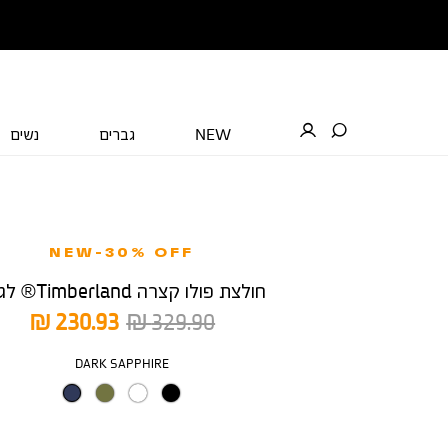
NEW
גברים
נשים
NEW-30% OFF
חולצת פולו קצרה Timberland® לגבר
מחיר
מחיר
230.93 ₪
329.90 ₪
רגיל
מוצר
צבע
DARK SAPPHIRE
מידה