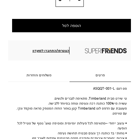
הוספה לסל
הצטרפו/התחברו למועדון
פרטים
משלוחים והחזרות
מס דגם:
A5QQT-001-L
טי שירט מבית Timberland, מתאימה לגברים ולנשים.
עשויה מ-100% כותנה רכה ונעימה ונוחה במיוחד ללבישה.
מעוצבת עם הדפס לוגו Timberland קטן באזור החזה המספק מראה מוקפד ונקי,
עם טוויסט.
• עיצוב ייחודי –מתאימה לכל פעילות יומיומית ומוסיפה טאצ’ נוסף של סטייל לכל
הופעה
• נוחות- בד כותנה רך ונעים מבטיח תחושה נעימה
• איכות -חומרים איכותיים ותפירה חזקה מבטיחים עמידות לאורך זמן