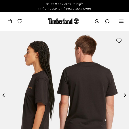
לקוחות יקרים, עקב עומס רב
צפויים עיכובים במשלוחים. עמכם הסליחה