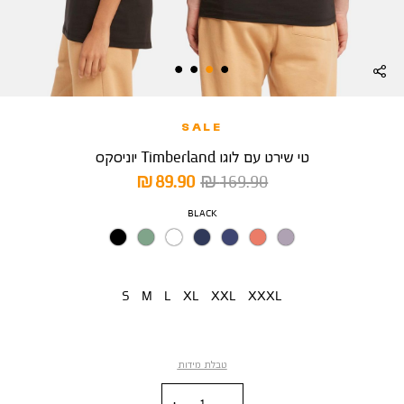
SALE
טי שירט עם לוגו Timberland יוניסקס
מחיר
מחיר
89.90 ₪
169.90 ₪
רגיל
מוצר
צבע
BLACK
מידה
S
M
L
XL
XXL
XXXL
טבלת מידות
כמות