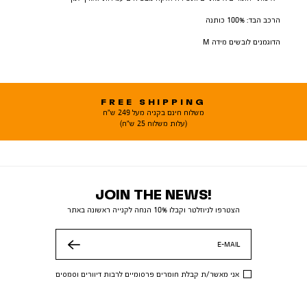
הרכב הבד: 100% כותנה
הדוגמנים לובשים מידה M
FREE SHIPPING
משלוח חינם בקניה מעל 249 ש"ח
(עלות משלוח 25 ש"ח)
JOIN THE NEWS!
הצטרפו לניוזלטר וקבלו 10% הנחה לקנייה ראשונה באתר
E-MAIL
שלח
אני מאשר/ת קבלת חומרים פרסומיים לרבות דיוורים וסמסים