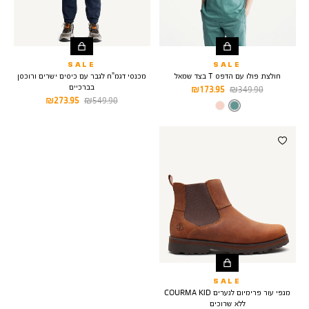
SALE
SALE
חולצת פולו עם הדפס T בצד שמאל
מכנסי דגמ”ח לגבר עם כיסים ישרים ורוכסן
בברכיים
מחיר
מחיר
173.95 ₪
349.90 ₪
מחיר
מחיר
273.95 ₪
549.90 ₪
רגיל
מוצר
צבע
SEA
רגיל
מוצר
PINE
SALE
מגפי עור פרימיום לנערים COURMA KID
ללא שרוכים