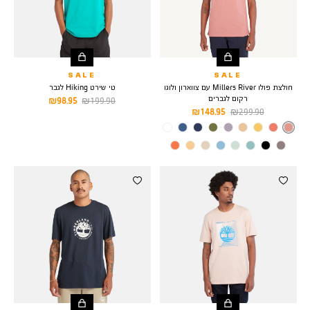
SALE
SALE
חולצת פולו Millers River עם צווארון ולוגו
טי שירט Hiking לגבר
רקום לגברים
מחיר
מחיר
98.95 ₪
199.90 ₪
מחיר
מחיר
148.95 ₪
299.90 ₪
רגיל
מוצר
רגיל
מוצר
צבע
LIGHT
MAHOGANY