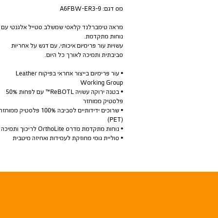
מס דגם:
A6FBW-ER3-9
מראה טימברלנד קלאסי שמשלב סטייל אלגנטי עם
נוחות מתקדמת.
עשויות עור פרימיום איכותי, עם דגש על אחריות
סביבתית ותמיכה לאורך כל היום.
• עור פרימיום בייצור אחראי בפיקוח Leather
Working Group
• בטנה ירוקה עשויה ReBOTL™ עם לפחות 50%
פלסטיק ממוחזר
• שרוכים ידידותיים לסביבה 100% פלסטיק ממוחזר
(PET)
• נוחות מתקדמת מדרס OrthoLite לריכוך ותמיכה
• סוליית גומי מחוזקת לעמידות ואחיזה מיטבית