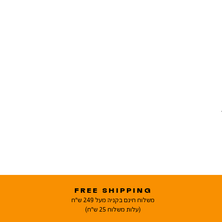
FREE SHIPPING
משלוח חינם בקניה מעל 249 ש"ח
(עלות משלוח 25 ש"ח)