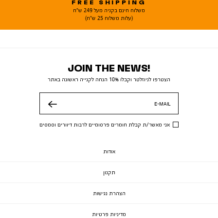
FREE SHIPPING
משלוח חינם בקניה מעל 249 ש"ח
(עלות משלוח 25 ש"ח)
JOIN THE NEWS!
הצטרפו לניוזלטר וקבלו 10% הנחה לקנייה ראשונה באתר
E-MAIL
שלח
אני מאשר/ת קבלת חומרים פרסומיים לרבות דיוורים וסמסים
אודות
תקנון
הצהרת נגישות
מדיניות פרטיות