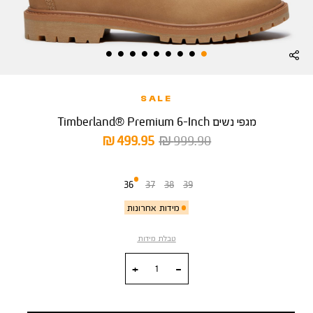
SALE
מגפי נשים Timberland® Premium 6-Inch
מחיר
מחיר
499.95 ₪
999.90 ₪
רגיל
מוצר
מידה
36
37
38
39
מידות אחרונות
טבלת מידות
כמות