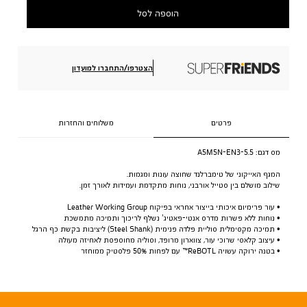
הוספה לסל
הצטרפו/התחברו למועדון
פרטים
משלוחים והחזרות
מס דגם:
A5M5N-EN3-5.5
המגף האייקוני של טימברלנד שחוצה עונות ומגמות.
שילוב מושלם בין סטייל אורבני, נוחות מתקדמת ועמידות לאורך זמן.
• עור פרימיום איכותי בייצור אחראי בפיקוח Leather Working Group
• נוחות ללא פשרות מדרס אנטי-פאטיג’ נשלף לריכוך ותמיכה מתמשכת
• תמיכה מקסימלית סוליית פלדה פנימית (Steel Shank) ליציבות בקשת כף הרגל
• עיצוב קלאסי שרוכי עור, צווארון מרופד, וסוליה מחוספסת לאחיזה מעולה
• בטנה ירוקה עשויה ReBOTL™ עם לפחות 50% פלסטיק ממוחזר