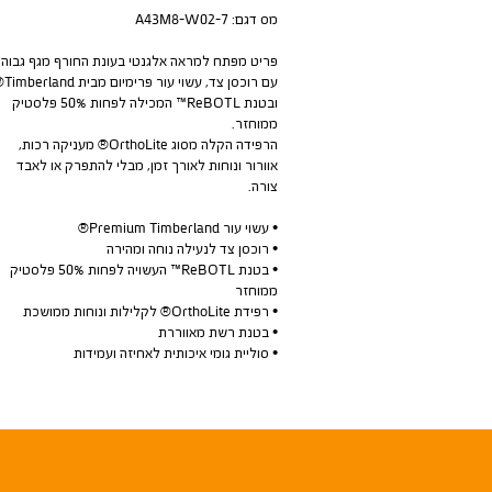
מס דגם:
A43M8-W02-7
פריט מפתח למראה אלגנטי בעונת החורף מגף גבוה
עם רוכסן צד, עשוי עור
ובטנת ReBOTL™ המכילה לפחות 50% פלסטיק
ממוחזר.
הרפידה הקלה מסוג OrthoLite® מעניקה רכות,
אוורור ונוחות לאורך זמן, מבלי להתפרק או לאבד
צורה.
• עשוי עור Premium Timberland®
• רוכסן צד לנעילה נוחה ומהירה
• בטנת ReBOTL™ העשויה לפחות 50% פלסטיק
ממוחזר
• רפידת OrthoLite® לקלילות ונוחות ממושכת
• בטנת רשת מאווררת
• סוליית גומי איכותית לאחיזה ועמידות