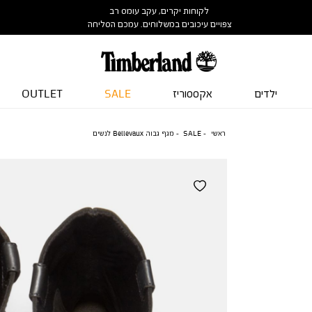
לקוחות יקרים, עקב עומס רב
צפויים עיכובים במשלוחים. עמכם הסליחה
ילדים
אקססוריז
SALE
OUTLET
ראשי
SALE
מגף גבוה Bellevaux לנשים