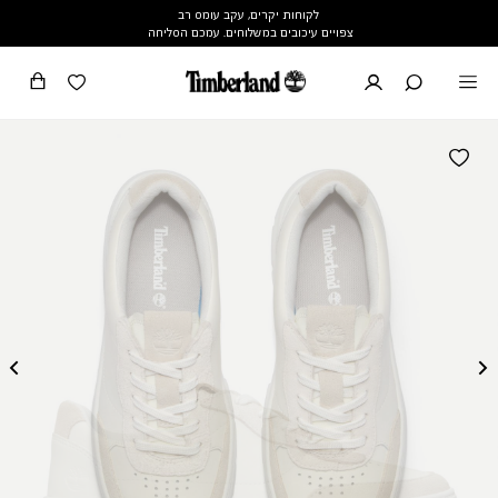
לקוחות יקרים, עקב עומס רב
צפויים עיכובים במשלוחים. עמכם הסליחה