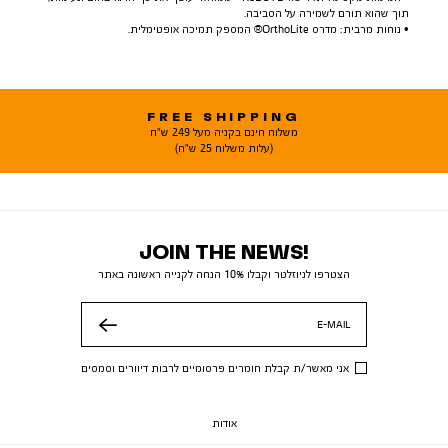
תוך שהוא תורם לשמירה על הסביבה.
• נוחות מרבית: מדרס OrthoLite® המספק תמיכה אופטימלית.
FREE SHIPPING
משלוח חינם בקניה מעל 249 ש"ח
(עלות משלוח 25 ש"ח)
JOIN THE NEWS!
הצטרפו לניוזלטר וקבלו 10% הנחה לקנייה ראשונה באתר
E-MAIL
שלח
אני מאשר/ת קבלת חומרים פרסומיים לרבות דיוורים וסמסים
אודות