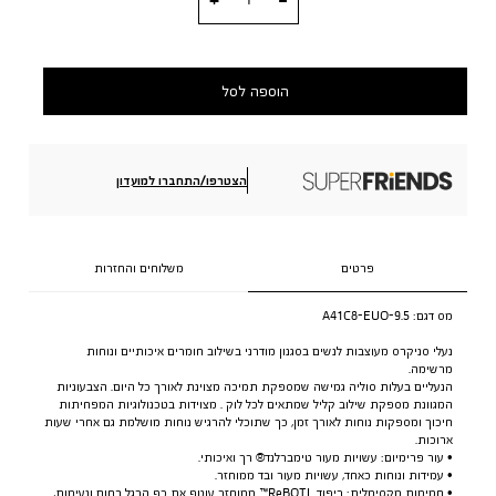
הוספה לסל
הצטרפו/התחברו למועדון
פרטים
משלוחים והחזרות
מס דגם:
A41C8-EUO-9.5
נעלי סניקרס מעוצבות לנשים בסגנון מודרני בשילוב חומרים איכותיים ונוחות
מרשימה.
הנעליים בעלות סוליה גמישה שמספקת תמיכה מצוינת לאורך כל היום. הצבעוניות
המגוונת מספקת שילוב קליל שמתאים לכל לוק . מצוידות בטכנולוגיות המפחיתות
חיכוך ומספקות נוחות לאורך זמן, כך שתוכלי להרגיש נוחות מושלמת גם אחרי שעות
ארוכות.
• עור פרימיום: עשויות מעור טימברלנד® רך ואיכותי.
• עמידות ונוחות כאחד, עשויות מעור ובד ממוחזר.
• חמימות מקסימלית: ריפוד ReBOTL™ ממוחזר עוטף את כף הרגל בחום ונעימות,