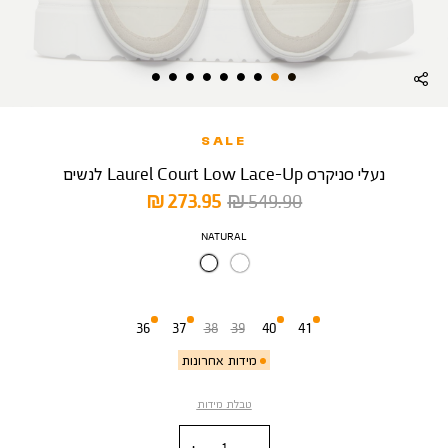
SALE
נעלי סניקרס Laurel Court Low Lace-Up לנשים
מחיר
מחיר
273.95 ₪
549.90 ₪
רגיל
מוצר
צבע
NATURAL
מידה
36
37
38
39
40
41
מידות אחרונות
טבלת מידות
כמות