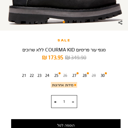
SALE
מגפי עור פרימיום COURMA KID ללא שרוכים
מחיר
מחיר
173.95 ₪
349.90 ₪
רגיל
מוצר
מידה
21
22
23
24
25
26
27
28
29
30
מידות אחרונות
כמות
הוספה לסל