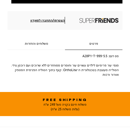
הצטרפו/התחברו למועדון
פרטים
משלוחים והחזרות
מס דגם:
A28P1-T-999-5.5
מגפי עור פרימיום לילדים עשויים עור וחומרים ממוחזרים ללא שרוכים ועם רוכסן צידי.
הסולייה מעוצבת בטכנולוגיית ה-OrthoLite: קצף בתוך הסוליה הפנימית המספק
אוורור ורכות
FREE SHIPPING
משלוח חינם בקניה מעל 249 ש"ח
(עלות משלוח 25 ש"ח)