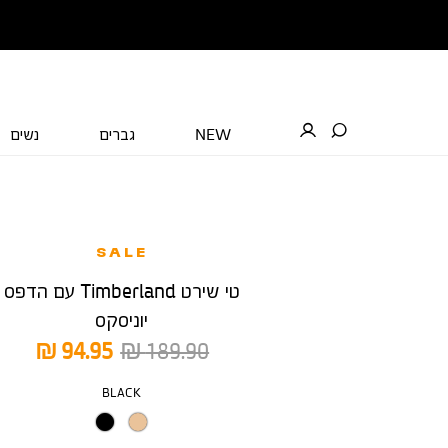
NEW
גברים
נשים
SALE
טי שירט Timberland עם הדפס
יוניסקס
מחיר
מחיר
94.95 ₪
189.90 ₪
רגיל
מוצר
צבע
BLACK