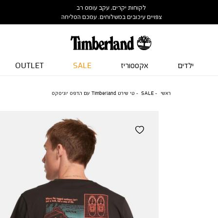
לקוחות יקרים, עקב עומס רב
צפויים עיכובים במשלוחים. עמכם הסליחה
ילדים
אקססוריז
SALE
OUTLET
ראשי
SALE
טי שירט Timberland עם הדפס יוניסקס