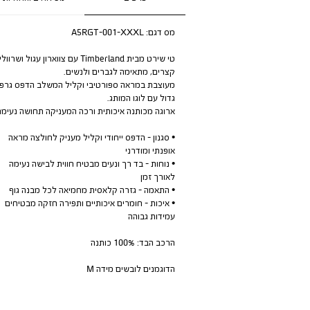
מס דגם:
A5RGT-001-XXXL
טי שירט מבית Timberland עם צווארון עגול ושרוו
קצרים, מתאימה לגברים ולנשים.
מעוצבת במראה ספורטיבי וקליל המשלב הדפס גרפי
גדול עם לוגו המותג.
ארוגה מכותנה איכותית ורכה המעניקה תחושה נעימה
• סגנון - הדפס ייחודי וקליל מעניק לחולצה מראה
אופנתי ומודרני
• נוחות - בד רך ונעים מבטיח חווית לבישה נעימה
לאורך זמן
• התאמה - גזרה קלאסית מחמיאה לכל מבנה גוף
• איכות - חומרים איכותיים ותפירה חזקה מבטיחים
עמידות גבוהה
הרכב הבד: 100% כותנה
הדוגמנים לובשים מידה M