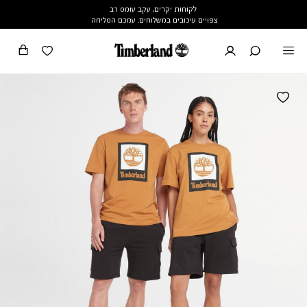
לקוחות יקרים, עקב עומס רב
צפויים עיכובים במשלוחים. עמכם הסליחה