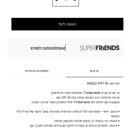
הוספה לסל
הצטרפו/התחברו למועדון
פרטים
משלוחים והחזרות
מס דגם:
A5QS2-P47-M
טי שירט מבית Timberland, מתאימה לגברים ולנשים.
ארוגה מכותנה רכה ונעימה ונוחה במיוחד ללבישה.
מעוצבת עם הדפס לוגו Timberland גדול המספק טאצ’ אורבני ומגניב.
• עיצוב ייחודי –מתאימה לכל פעילות יומיומית ומוסיפה טאצ’ נוסף של סטייל לכל
הופעה
• נוחות- בד כותנה רך ונעים מבטיח תחושה נעימה
• איכות -חומרים איכותיים ותפירה חזקה מבטיחים עמידות לאורך זמן