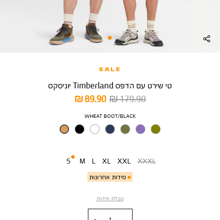
SALE
טי שירט עם הדפס Timberland יוניסקס
מחיר
מחיר
89.90 ₪
179.90 ₪
רגיל
מוצר
צבע
WHEAT BOOT/BLACK
מידה
S
M
L
XL
XXL
XXXL
מידות אחרונות
טבלת מידות
כמות