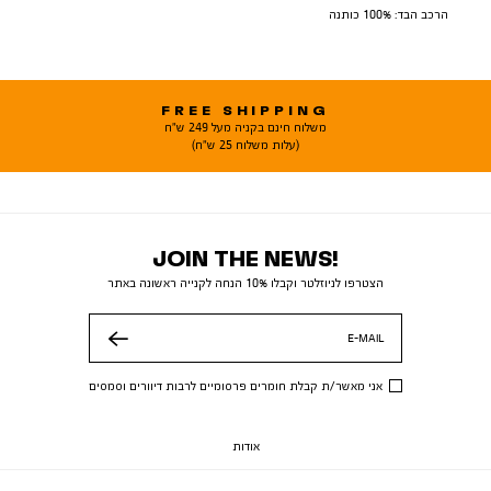
הרכב הבד: 100% כותנה
FREE SHIPPING
משלוח חינם בקניה מעל 249 ש"ח
(עלות משלוח 25 ש"ח)
JOIN THE NEWS!
הצטרפו לניוזלטר וקבלו 10% הנחה לקנייה ראשונה באתר
E-MAIL
שלח
אני מאשר/ת קבלת חומרים פרסומיים לרבות דיוורים וסמסים
אודות