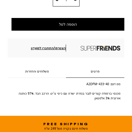
הוספה לסל
הצטרפו/התחברו למועדון
פרטים
משלוחים והחזרות
מס דגם:
A2DFM-433-40
מכנסי ברמודה קצרים לגבר בגזרת ישרה עם כיסי צ’ינו. הרכב הבד: 97% כותנה
אורגנית 3% אלסטאן.
FREE SHIPPING
משלוח חינם בקניה מעל 249 ש"ח