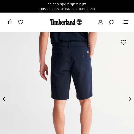
לקוחות יקרים, עקב עומס רב
צפויים עיכובים במשלוחים. עמכם הסליחה