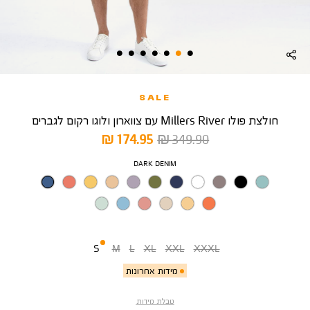
SALE
חולצת פולו Millers River עם צווארון ולוגו רקום לגברים
מחיר
מחיר
174.95 ₪
349.90 ₪
רגיל
מוצר
צבע
DARK DENIM
מידה
S
M
L
XL
XXL
XXXL
מידות אחרונות
טבלת מידות