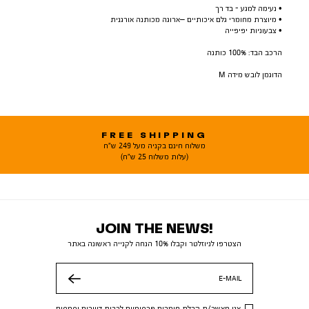
• נעימה למגע - בד רך
• מיוצרת מחומרי גלם איכותיים –ארוגה מכותנה אורגנית
• צבעוניות יפיפייה
הרכב הבד: 100% כותנה
הדוגמן לובש מידה M
FREE SHIPPING
משלוח חינם בקניה מעל 249 ש"ח
(עלות משלוח 25 ש"ח)
JOIN THE NEWS!
הצטרפו לניוזלטר וקבלו 10% הנחה לקנייה ראשונה באתר
E-MAIL
שלח
אני מאשר/ת קבלת חומרים פרסומיים לרבות דיוורים וסמסים