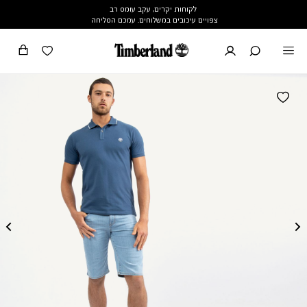
לקוחות יקרים, עקב עומס רב
צפויים עיכובים במשלוחים. עמכם הסליחה