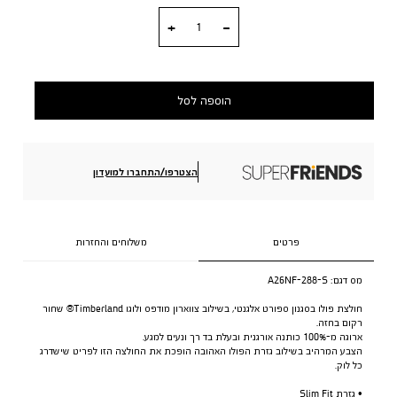
כמות
הוספה לסל
הצטרפו/התחברו למועדון
פרטים
משלוחים והחזרות
מס דגם:
A26NF-288-S
חולצת פולו בסגנון ספורט אלגנטי, בשילוב צווארון מודפס ולוגו Timberland® שחור
רקום בחזה.
ארוגה מ-100% כותנה אורגנית ובעלת בד רך ונעים למגע.
הצבע המרהיב בשילוב גזרת הפולו האהובה הופכת את החולצה הזו לפריט שישדרג
כל לוק.
• גזרת Slim Fit