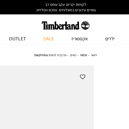
לקוחות יקרים, עקב עומס רב
צפויים עיכובים במשלוחים. עמכם הסליחה
ילדים
אקססוריז
SALE
OUTLET
ראשי
NEW
נשים
סניקרס לנשים Delphiville