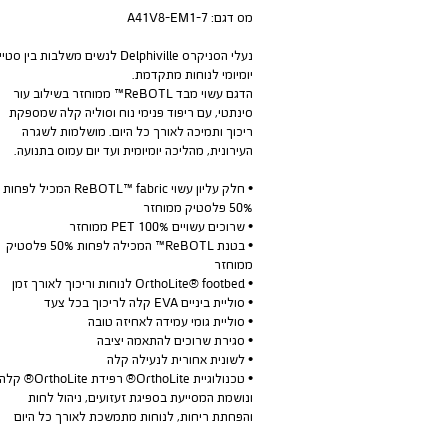
מס דגם:
A41V8-EM1-7
נעלי הסניקרס Delphiville לנשים משלבות בין סטי
יומיומי לנוחות מתקדמת.
הדגם עשוי מבד ReBOTL™ ממוחזר בשילוב עור
סינתטי, עם ריפוד פנימי נוח וסוליה קלה שמספקת
ריכוך ותמיכה לאורך כל היום. מושלמות לשגרה
העירונית, מהליכה יומיומית ועד יום עמוס בתנועה.
• חלק עליון עשוי ReBOTL™ fabric המכיל לפחות
50% פלסטיק ממוחזר
• שרוכים עשויים 100% PET ממוחזר
• בטנת ReBOTL™ המכילה לפחות 50% פלסטיק
ממוחזר
• OrthoLite® footbed לנוחות וריכוך לאורך זמן
• סוליית ביניים EVA קלה לריכוך בכל צעד
• סוליית גומי עמידה לאחיזה טובה
• סגירת שרוכים להתאמה יציבה
• לשונית אחורית לנעילה קלה
• טכנולוגיית OrthoLite® רפידת OrthoLite® קלה
ונושמת המסייעת בספיגת זעזועים, ניהול לחות
והפחתת ריחות, לנוחות מתמשכת לאורך כל היום