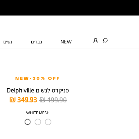
NEW
גברים
נשים
NEW-30% OFF
סניקרס לנשים Delphiville
מחיר
מחיר
349.93 ₪
499.90 ₪
רגיל
מוצר
צבע
WHITE MESH
מידה