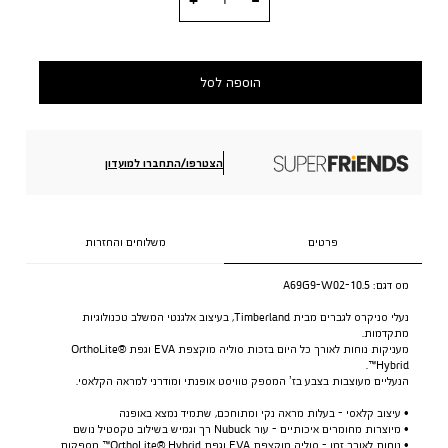
הוספה לסל
הצטרפו/התחברו למועדון
פרטים
משלוחים והחזרות
מס דגם:
A69G9-W02-10.5
נעלי סניקרס לגברים מבית Timberland, בעיצוב אלגנטי המשלב טכנולוגיות
מתקדמות.
מעניקות נוחות לאורך כל היום בזכות סוליה מוקצפת EVA וגפת OrthoLite®
Hybrid™.
הנעליים מעוצבות בצבע בז’ המספק טוויסט אופנתי ומודרני למראה הקלאסי.
• עיצוב קלאסי - בעלות מראה נקי ומתוחכם, שתמיד נמצא באופנה
• מיוצרות מחומרים איכותיים - עור Nubuck רך וגמיש בשילוב טקסטיל נושם
• נוחות לאורך זמן - סוליה מוקצפת EVA וגפת OrthoLite® Hybrid™ מספקות