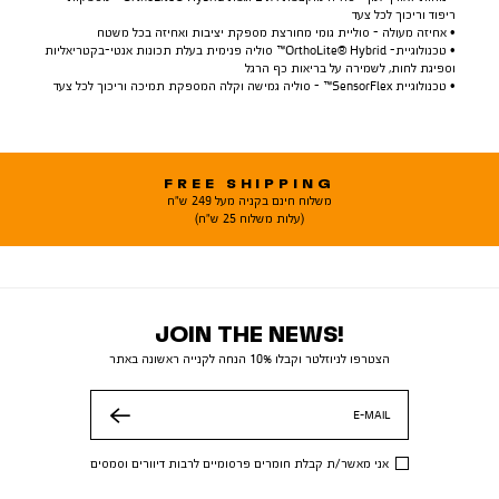
ריפוד וריכוך לכל צעד
• אחיזה מעולה - סוליית גומי מחורצת מספקת יציבות ואחיזה בכל משטח
• טכנולוגיית- OrthoLite® Hybrid™ סוליה פנימית בעלת תכונות אנטי-בקטריאליות
וספיגת לחות, לשמירה על בריאות כף הרגל
• טכנולוגיית SensorFlex™ - סוליה גמישה וקלה המספקת תמיכה וריכוך לכל צעד
FREE SHIPPING
משלוח חינם בקניה מעל 249 ש"ח
(עלות משלוח 25 ש"ח)
JOIN THE NEWS!
הצטרפו לניוזלטר וקבלו 10% הנחה לקנייה ראשונה באתר
E-MAIL
שלח
אני מאשר/ת קבלת חומרים פרסומיים לרבות דיוורים וסמסים