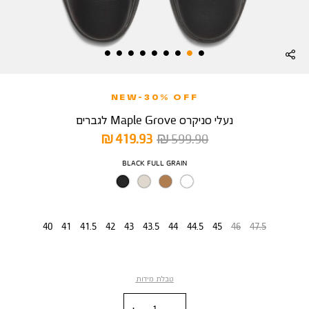
NEW-30% OFF
נעלי סניקרס Maple Grove לגברים
מחיר
מחיר
419.93 ₪
599.90 ₪
רגיל
מוצר
צבע
BLACK FULL GRAIN
מידה
40
41
41.5
42
43
43.5
44
44.5
45
46
47.5
טבלת מידות
כמות