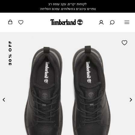
לקוחות יקרים, עקב עומס רב
צפויים עיכובים במשלוחים. עמכם הסליחה
30% OFF