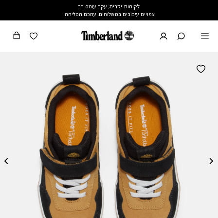
לקוחות יקרים, עקב עומס רב
צפויים עיכובים במשלוחים. עמכם הסליחה