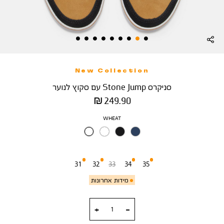
New Collection
סניקרס Stone Jump עם סקוץ לנוער
מחיר
249.90 ₪
מוצר
צבע
WHEAT
מידה
31
32
33
34
35
מידות אחרונות
כמות