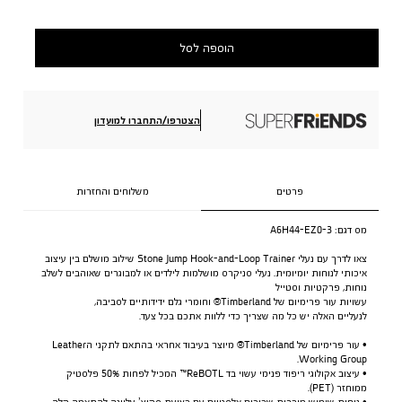
הוספה לסל
הצטרפו/התחברו למועדון
פרטים
משלוחים והחזרות
מס דגם:
A6H44-EZ0-3
צאו לדרך עם נעלי Stone Jump Hook-and-Loop Trainer שילוב מושלם בין עיצוב
איכותי לנוחות יומיומית. נעלי סניקרס מושלמות לילדים או למבוגרים שאוהבים לשלב
נוחות, פרקטיות וסטייל
עשויות עור פרימיום של Timberland® וחומרי גלם ידידותיים לסביבה,
לנעליים האלה יש כל מה שצריך כדי ללוות אתכם בכל צעד.
• עור פרימיום של Timberland® מיוצר בעיבוד אחראי בהתאם לתקני הLeather
Working Group.
• עיצוב אקולוגי ריפוד פנימי עשוי בד ReBOTL™ המכיל לפחות 50% פלסטיק
ממוחזר (PET).