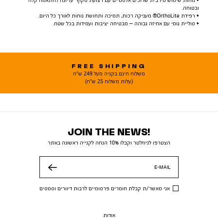
• נוחות שימוש מירבית שרוכים אלסטיים עם רצועת סקוץ’ עליונה להתאמה קלה
ובטוחה.
• רפידת OrthoLite® מעניקה רכות, תמיכה ותחושת נוחות לאורך כל היום.
• סוליית גומי עם אחיזה גבוהה – מבטיחה יציבות ועמידות בכל שטח.
FREE SHIPPING
משלוח חינם בקניה מעל 249 ש"ח
(עלות משלוח 25 ש"ח)
JOIN THE NEWS!
הצטרפו לניוזלטר וקבלו 10% הנחה לקנייה ראשונה באתר
E-MAIL
שלח
אני מאשר/ת קבלת חומרים פרסומיים לרבות דיוורים וסמסים
אודות