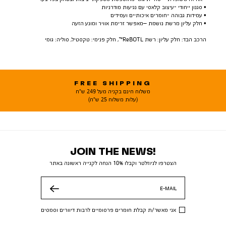
• סגנון ייחודי -עיצוב קלאסי עם נגיעות מודרניות
• עמידות גבוהה -חומרים איכותיים ועמידים
• חלק עליון מרשת נושמת –מאפשר זרימת אוויר ומונע הזעה
הרכב הבד: חלק עליון: רשת ReBOTL™, חלק פנימי: טקסטיל, סוליה: גומי
FREE SHIPPING
משלוח חינם בקניה מעל 249 ש"ח
(עלות משלוח 25 ש"ח)
JOIN THE NEWS!
הצטרפו לניוזלטר וקבלו 10% הנחה לקנייה ראשונה באתר
E-MAIL
שלח
אני מאשר/ת קבלת חומרים פרסומיים לרבות דיוורים וסמסים