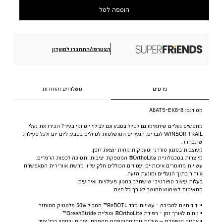
הוספה לסל
הצטרפו/התחברו למועדון
פרטים
משלוחים והחזרות
מס דגם:
A6ATS-EK8-8
מחפשים נעליים שיתאימו גם לטיול בטבע וגם לבילוי יומיומי בעיר? הכירו את נעלי
WINSOR TRAIL לגברים, הנעליים המושלמות לטיולים בטבע, ליום יום ולכל פעילות
שתבחרו .
מעוצבות בסגנון מודרני ומעניקות נוחות יוצאת דופן.
מיוצרות בטכנולוגיית OrthoLite® המספקת יציבות ותמיכה לכפות הרגליים.
עשויות מחומרים איכותיים ועמידים הכוללים חלק עליון מרשת אוורירית המאפשרת
אוורור בתוך הנעליים ומונעת הזעה.
בעלות עיצוב ספורטיבי שישתלב במגוון פעילויות ואירועים.
מתאימות לשימוש ממושך לאורך כל היום.
• ידידותיות לסביבה - עשויות מבד ReBOTL™ המכיל 50% פלסטיק ממוחזר
• נוחות לאורך זמן - רפידת OrthoLite® וסוליית GreenStride™
• אחיזה משופרת – סוליית גומי מחוספסת מספקת יציבות ובטחון בכל צעד