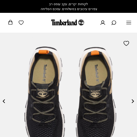
לקוחות יקרים, עקב עומס רב
צפויים עיכובים במשלוחים. עמכם הסליחה