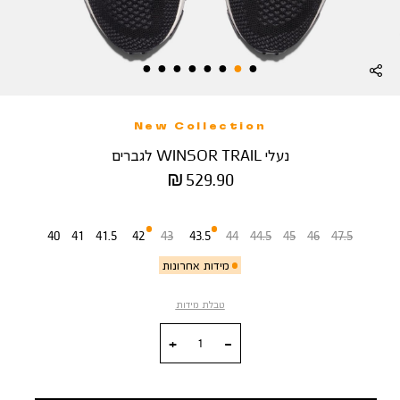
New Collection
נעלי WINSOR TRAIL לגברים
מחיר
529.90 ₪
מוצר
מידה
40
41
41.5
42
43
43.5
44
44.5
45
46
47.5
מידות אחרונות
טבלת מידות
כמות