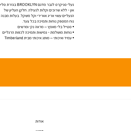
נעלי סניקרס לגבר מדגם BROOKLYN בגזרת סל
און - ללא שרוכים וקלות לנעילה. חלקן העליון של
הנעליים עשוי אריג אוורירי וקל משקל. בעלות מבנה
נוח המספק נוחות ותמיכה בכל צעד.
• סטייל בלי מאמץ – מראה נקי ומרשים
• נוחות מושלמת - גמישות ותמיכה לכפות הרגליים
• עמיד ואיכותי – מותג איכותי מבית Timberland
אודות