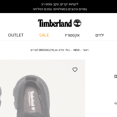
לקוחות יקרים, עקב עומס רב
צפויים עיכובים במשלוחים. עמכם הסליחה
ילדים
אקססוריז
SALE
OUTLET
ראשי
NEW
נעלי סליפ און BROOKLYN לגברים
4