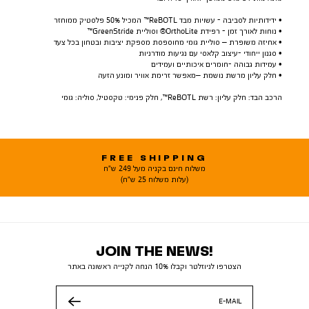
• ידידותיות לסביבה - עשויות מבד ReBOTL™ המכיל 50% פלסטיק ממוחזר
• נוחות לאורך זמן - רפידת OrthoLite® וסוליית GreenStride™
• אחיזה משופרת – סוליית גומי מחוספסת מספקת יציבות ובטחון בכל צעד
• סגנון ייחודי -עיצוב קלאסי עם נגיעות מודרניות
• עמידות גבוהה -חומרים איכותיים ועמידים
• חלק עליון מרשת נושמת –מאפשר זרימת אוויר ומונע הזעה
הרכב הבד: חלק עליון: רשת ReBOTL™, חלק פנימי: טקסטיל, סוליה: גומי
FREE SHIPPING
משלוח חינם בקניה מעל 249 ש"ח
(עלות משלוח 25 ש"ח)
JOIN THE NEWS!
הצטרפו לניוזלטר וקבלו 10% הנחה לקנייה ראשונה באתר
E-MAIL