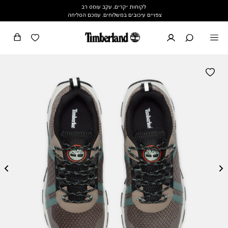
לקוחות יקרים, עקב עומס רב
צפויים עיכובים במשלוחים. עמכם הסליחה