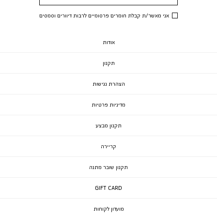
שלח
אני מאשר/ת קבלת חומרים פרסומיים לרבות דיוורים וסמסים
אודות
תקנון
הצהרת נגישות
מדיניות פרטיות
תקנון מבצע
קריירה
תקנון שובר מתנה
GIFT CARD
מועדון לקוחות