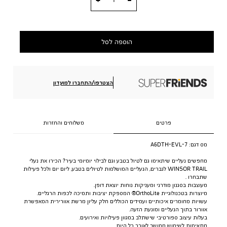
הוספה לסל
הצטרפו/התחברו למועדון
פרטים
משלוחים והחזרות
מס דגם:
A6DTH-EVL-7
מחפשים נעליים שיתאימו גם לטיול בטבע וגם לבילוי יומיומי בעיר? הכירו את נעלי
WINSOR TRAIL לגברים, הנעליים המושלמות לטיולים בטבע, ליום יום ולכל פעילות
שתבחרו .
מעוצבות בסגנון מודרני ומעניקות נוחות יוצאת דופן.
מיוצרות בטכנולוגיית OrthoLite® המספקת יציבות ותמיכה לכפות הרגליים.
עשויות מחומרים איכותיים ועמידים הכוללים חלק עליון מרשת אוורירית המאפשרת
אוורור בתוך הנעליים ומונעת הזעה.
בעלות עיצוב ספורטיבי שישתלב במגוון פעילויות ואירועים.
מתאימות לשימוש ממושך לאורך כל היום.