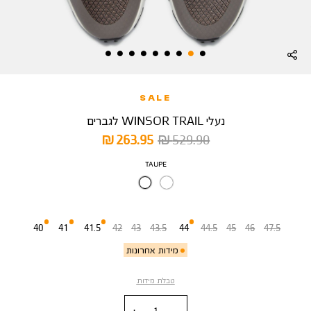
SALE
נעלי WINSOR TRAIL לגברים
מחיר
מחיר
263.95 ₪
529.90 ₪
רגיל
מוצר
צבע
TAUPE
מידה
40
41
41.5
42
43
43.5
44
44.5
45
46
47.5
מידות אחרונות
טבלת מידות
כמות