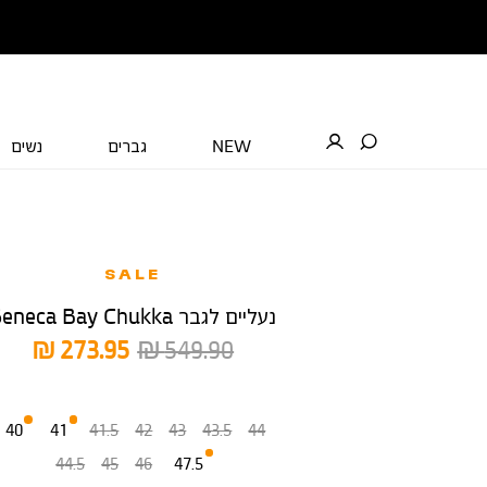
NEW
גברים
נשים
SALE
נעליים לגבר Seneca Bay Chukka
מחיר
מחיר
273.95 ₪
549.90 ₪
רגיל
מוצר
מידה
40
41
41.5
42
43
43.5
44
44.5
45
46
47.5