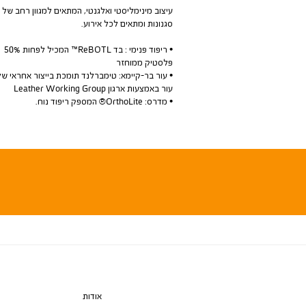
עיצוב מינימליסטי ואלגנטי, המתאים למגוון רחב של
סגנונות ומתאים לכל אירוע.
• ריפוד פנימי : בד ReBOTL™ המכיל לפחות 50%
פלסטיק ממוחזר
• עור בר-קיימא: טימברלנד תומכת בייצור אחראי של
עור באמצעות ארגון Leather Working Group
• מדרס: OrthoLite® המספק ריפוד נוח.
אודות