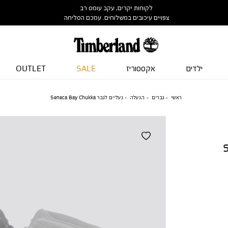
לקוחות יקרים, עקב עומס רב
צפויים עיכובים במשלוחים. עמכם הסליחה
ילדים
אקססוריז
SALE
OUTLET
ראשי
גברים
הנעלה
נעליים לגבר Seneca Bay Chukka