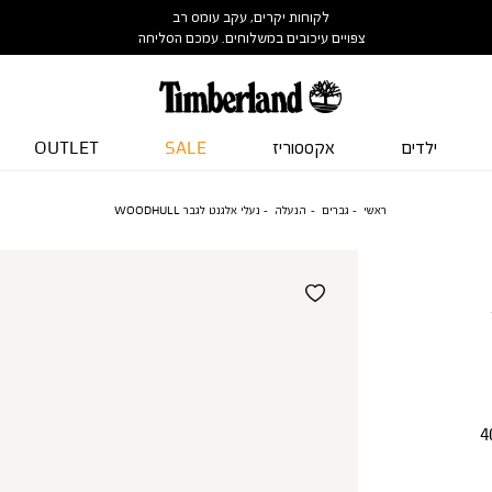
לקוחות יקרים, עקב עומס רב
צפויים עיכובים במשלוחים. עמכם הסליחה
ילדים
אקססוריז
SALE
OUTLET
ראשי
גברים
הנעלה
נעלי אלגנט לגבר WOODHULL
4