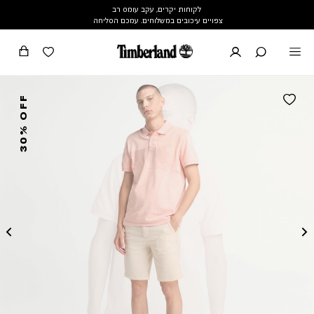
לקוחות יקרים, עקב עומס רב
צפויים עיכובים במשלוחים. עמכם הסליחה
30% OFF