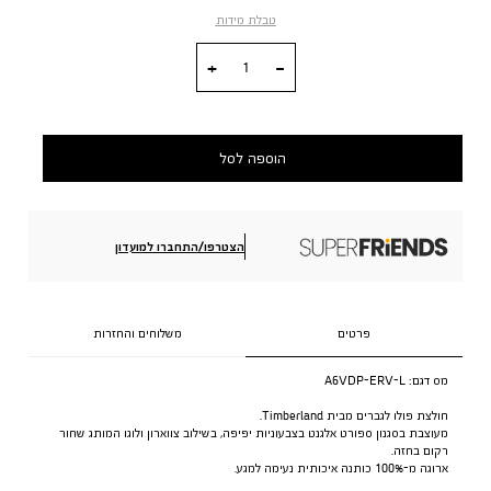
טבלת מידות
כמות
הוספה לסל
הצטרפו/התחברו למועדון
פרטים
משלוחים והחזרות
מס דגם:
A6VDP-ERV-L
חולצת פולו לגברים מבית Timberland.
מעוצבת בסגנון ספורט אלגנט בצבעוניות יפיפה, בשילוב צווארון ולוגו המותג שחור
רקום בחזה.
ארוגה מ-100% כותנה איכותית נעימה למגע.