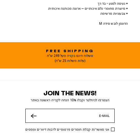
• נעימה למגע - בד רך
• מיוצרת מחומרי גלם איכותיים – ארוגה מכותנה איכותית
• צבעוניות מרשימה
הדוגמן לובש מידה M
FREE SHIPPING
משלוח חינם בקניה מעל 249 ש"ח
(עלות משלוח 25 ש"ח)
JOIN THE NEWS!
הצטרפו לניוזלטר וקבלו 10% הנחה לקנייה ראשונה באתר
E-MAIL
שלח
אני מאשר/ת קבלת חומרים פרסומיים לרבות דיוורים וסמסים