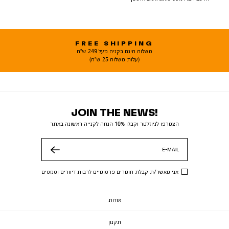
FREE SHIPPING
משלוח חינם בקניה מעל 249 ש"ח
(עלות משלוח 25 ש"ח)
JOIN THE NEWS!
הצטרפו לניוזלטר וקבלו 10% הנחה לקנייה ראשונה באתר
E-MAIL
שלח
אני מאשר/ת קבלת חומרים פרסומיים לרבות דיוורים וסמסים
אודות
תקנון