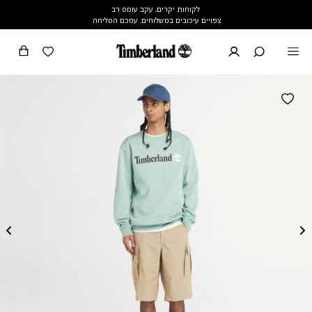
לקוחות יקרים, עקב עומס רב
צפויים עיכובים במשלוחים. עמכם הסליחה