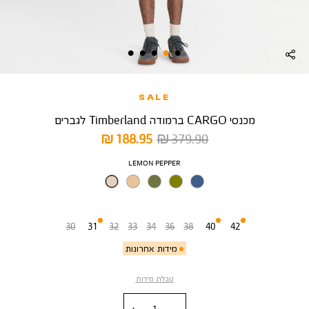
SALE
מכנסי CARGO ברמודה Timberland לגברים
מחיר
מחיר
188.95 ₪
379.90 ₪
רגיל
מוצר
צבע
LEMON PEPPER
מידה
30
31
32
33
34
36
38
40
42
מידות אחרונות
טבלת מידות
כמות