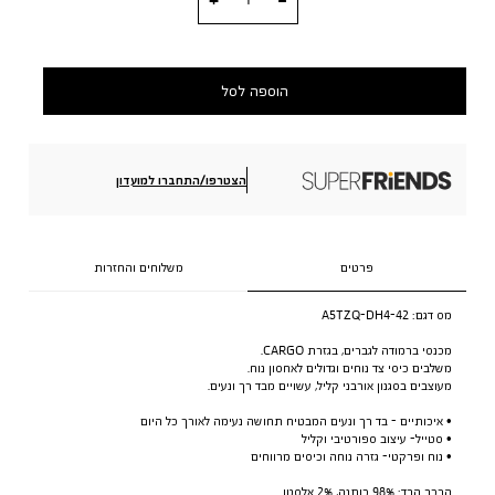
הוספה לסל
הצטרפו/התחברו למועדון
פרטים
משלוחים והחזרות
מס דגם:
A5TZQ-DH4-42
מכנסי ברמודה לגברים, בגזרת CARGO.
משלבים כיסי צד נוחים וגדולים לאחסון נוח.
מעוצבים בסגנון אורבני קליל, עשויים מבד רך ונעים.
• איכותיים - בד רך ונעים המבטיח תחושה נעימה לאורך כל היום
• סטייל- עיצוב ספורטיבי וקליל
• נוח ופרקטי- גזרה נוחה וכיסים מרווחים
הרכב הבד: 98% כותנה, 2% אלסטן