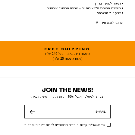
• נעימה למגע - בד רך
• מיוצרת מחומרי גלם איכותיים – ארוגה מכותנה איכותית
• צבעוניות מרשימה
הדוגמן לובש מידה M
FREE SHIPPING
משלוח חינם בקניה מעל 249 ש"ח
(עלות משלוח 25 ש"ח)
JOIN THE NEWS!
הצטרפו לניוזלטר וקבלו 10% הנחה לקנייה ראשונה באתר
E-MAIL
שלח
אני מאשר/ת קבלת חומרים פרסומיים לרבות דיוורים וסמסים