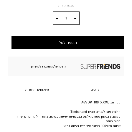
טבלת מידות
כמות
הוספה לסל
הצטרפו/התחברו למועדון
פרטים
משלוחים והחזרות
מס דגם:
A6VDP-100-XXXL
חולצת פולו לגברים מבית Timberland.
מעוצבת בסגנון ספורט אלגנט בצבעוניות יפיפה, בשילוב צווארון ולוגו המותג שחור
רקום בחזה.
ארוגה מ-100% כותנה איכותית נעימה למגע.