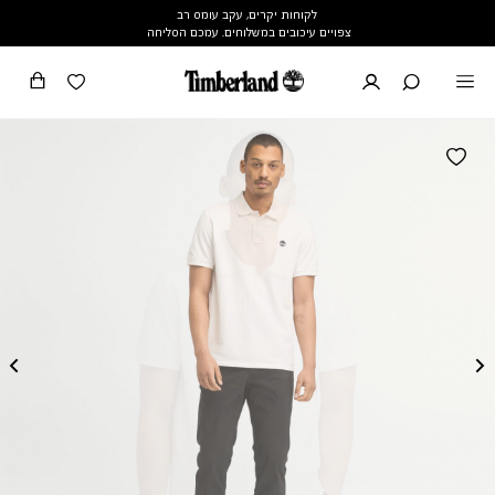
לקוחות יקרים, עקב עומס רב
צפויים עיכובים במשלוחים. עמכם הסליחה