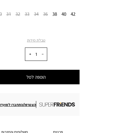
מידה
0
31
32
33
34
36
38
40
42
טבלת מידות
כמות
הוספה לסל
הצטרפו/התחברו למועדון
פרטים
משלוחים והחזרות