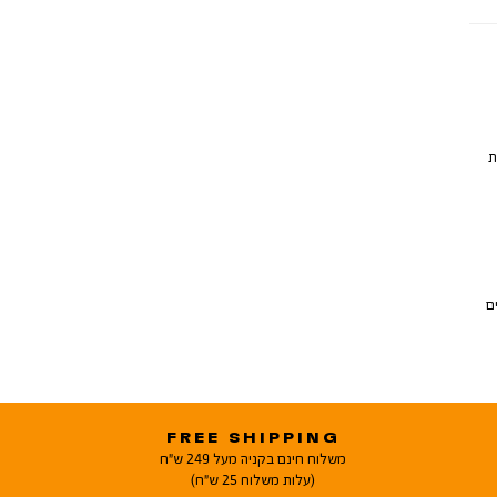
ת
ם
FREE SHIPPING
משלוח חינם בקניה מעל 249 ש"ח
(עלות משלוח 25 ש"ח)