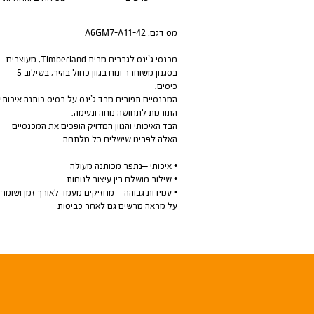
מס דגם:
A6GM7-A11-42
מכנסי ג’ינס לגברים מבית TImberland, מעוצבים
בסגנון משוחרר ונוח בגוון כחול בהיר, בשילוב 5
כיסים.
המכנסיים תפורים מבד ג’ינס על בסיס כותנה איכותי
התורמת לתחושה נוחה ונעימה.
הבד האיכותי והגוון המדויק הופכים את המכנסיים
האלה לפריט שישלים כל מלתחה.
• איכותי –נתפר מכותנה מעולה
• שילוב מושלם בין עיצוב לנוחות
• עמידות גבוהה – מחזיקים מעמד לאורך זמן ושומרי
על מראה מרשים גם לאחר כביסות