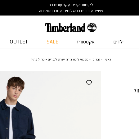
לקוחות יקרים, עקב עומס רב
צפויים עיכובים במשלוחים. עמכם הסליחה
ילדים
אקססוריז
SALE
OUTLET
ראשי
גברים
מכנסי ג’ינס גזרה ישרה לגברים - כחול בהיר
ול