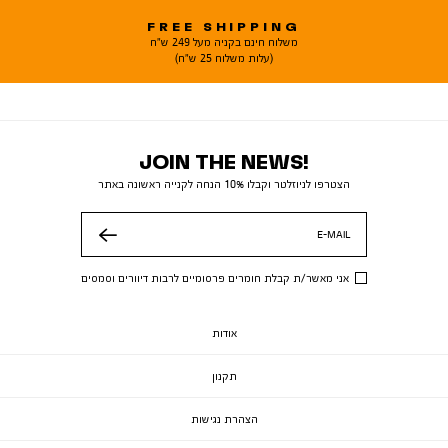
FREE SHIPPING
משלוח חינם בקניה מעל 249 ש"ח
(עלות משלוח 25 ש"ח)
JOIN THE NEWS!
הצטרפו לניוזלטר וקבלו 10% הנחה לקנייה ראשונה באתר
E-MAIL
שלח
אני מאשר/ת קבלת חומרים פרסומיים לרבות דיוורים וסמסים
אודות
תקנון
הצהרת נגישות