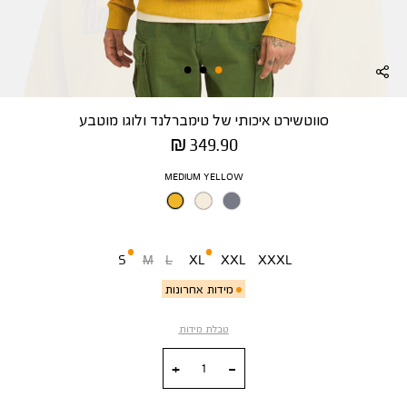
סווטשירט איכותי של טימברלנד ולוגו מוטבע
מחיר
349.90 ₪
מוצר
צבע
MEDIUM YELLOW
מידה
S
M
L
XL
XXL
XXXL
מידות אחרונות
טבלת מידות
כמות