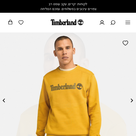
לקוחות יקרים, עקב עומס רב
צפויים עיכובים במשלוחים. עמכם הסליחה