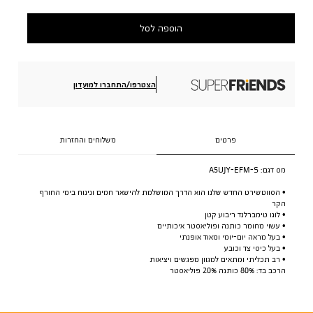
הוספה לסל
הצטרפו/התחברו למועדון
פרטים
משלוחים והחזרות
מס דגם:
A5UJY-EFM-S
• הסווטשירט החדש שלנו הוא הדרך המושלמת להישאר חמים ונינוח בימי החורף
הקר
• לוגו טימברלנד ריבוע קטן
• עשוי מחומר כותנה ופוליאסטר איכותיים
• בעל מראה יום-יומי ומאוד אופנתי
• בעל כיסי צד וכובע
• רב תכליתי ומתאים למגוון מפגשים ויציאות
הרכב בד: 80% כותנה 20% פוליאסטר