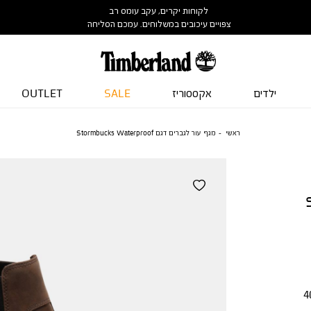
לקוחות יקרים, עקב עומס רב
צפויים עיכובים במשלוחים. עמכם הסליחה
ילדים
אקססוריז
SALE
OUTLET
ראשי
מגף עור לגברים דגם Stormbucks Waterproof
St
4