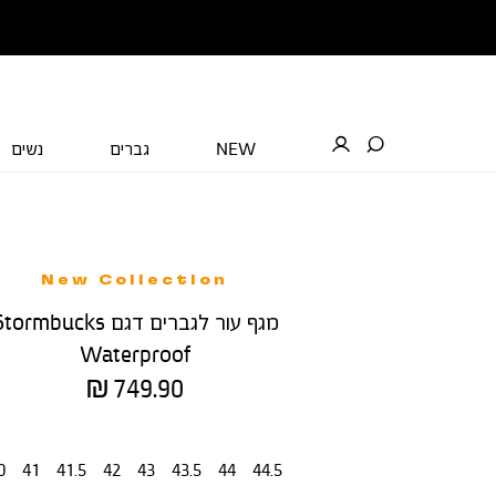
NEW
גברים
נשים
New Collection
מגף עור לגברים דגם ormbucks
Waterproof
מחיר
749.90 ₪
מוצר
מידה
0
41
41.5
42
43
43.5
44
44.5