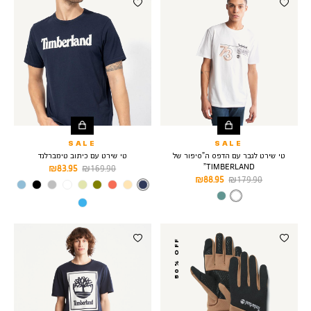
SALE
SALE
טי שירט לגבר עם הדפס ה”סיפור של
טי שירט עם כיתוב טימברלנד
TIMBERLAND”
מחיר
מחיר
83.95 ₪
169.90 ₪
מחיר
מחיר
88.95 ₪
179.90 ₪
רגיל
מוצר
צבע
DARK
רגיל
מוצר
צבע
WHITE
SAPPHIRE
50% OFF