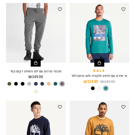
מכנסי טרנינג עם לוגו המותג רקום בצד
SALE
טי שירט עם הדפס גלקסיה ולוגו טימברלנד
מחיר
349.90 ₪
מחיר
מחיר
123.95 ₪
249.90 ₪
מוצר
צבע
DARK
רגיל
מוצר
צבע
Crystal
GREY
Bay
HEATHER
Blue