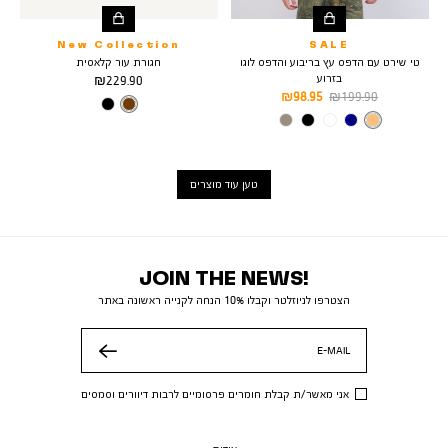
New Collection
SALE
טי שירט עם הדפס עץ בריבוע והדפס לוגו
חגורת עור קלאסית
בזרוע
מחיר
229.90 ₪
מחיר
מחיר
98.95 ₪
199.90 ₪
מוצר
צבע
Brown
רגיל
מוצר
צבע
WHEAT
BOOT/BLACK
טען עוד מוצרים
JOIN THE NEWS!
הצטרפו לניוזלטר וקבלו 10% הנחה לקנייה ראשונה באתר
E-MAIL
שלח
אני מאשר/ת קבלת חומרים פרסומיים לרבות דיוורים וסמסים