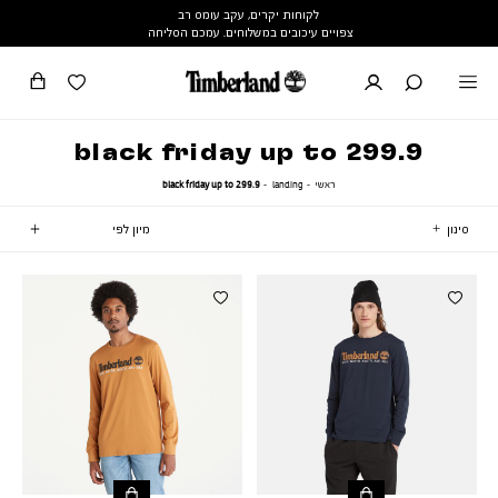
לקוחות יקרים, עקב עומס רב
צפויים עיכובים במשלוחים. עמכם הסליחה
black friday up to 299.9
ראשי
landing
black
ראשי
landing
black friday up to 299.9
friday
up
to
סינון
299.9
15
וצרים