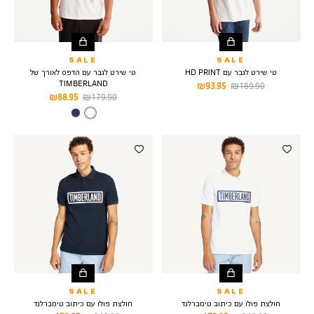
SALE
SALE
טי שירט לגבר עם HD PRINT
טי שירט לגבר עם הדפס לאורך של
TIMBERLAND
מחיר
מחיר
93.95 ₪
189.90 ₪
מחיר
מחיר
88.95 ₪
179.90 ₪
רגיל
מוצר
רגיל
מוצר
צבע
WHITE
SALE
SALE
חולצת פולו עם כיתוב טימברלנד
חולצת פולו עם כיתוב טימברלנד