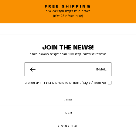
FREE SHIPPING
משלוח חינם בקניה מעל 249 ש"ח
(עלות משלוח 25 ש"ח)
JOIN THE NEWS!
הצטרפו לניוזלטר וקבלו 10% הנחה לקנייה ראשונה באתר
E-MAIL
שלח
אני מאשר/ת קבלת חומרים פרסומיים לרבות דיוורים וסמסים
אודות
תקנון
הצהרת נגישות