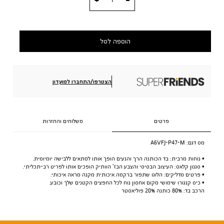
הוספה לסל
הצטרפו/התחברו למועדון
פרטים
משלוחים והחזרות
מס דגם:
A6VFJ-P47-M
• נוחות מרבית: בד הכותנה הרך והנעים הופך אותו למתאים ללבישה יומיומית.
• סגנון קלאס: העיצוב הבסיסי והצבע הבז’ הוותיק הופכים אותו לפריט רב-תכליתי.
• פרטים מדליקים: הלוגו שתפור ברקמה איכותית מקנה מראה איכותי.
• כיס קנגורו שימושי מקום אחסון נוח לכל החפצים הקטנים שלך וכובע.
הרכב בד: 80% כותנה 20% פוליאסטר