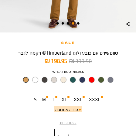
SALE
סווטשירט עם כובע ולוגו Timberland® רקמה לגבר
מחיר
מחיר
198.95 ₪
399.90 ₪
רגיל
מוצר
צבע
WHEAT BOOT/BLACK
מידה
S
M
L
XL
XXL
XXXL
מידות אחרונות
טבלת מידות
כמות