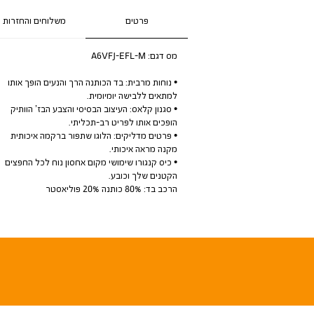
פרטים
משלוחים והחזרות
מס דגם:
A6VFJ-EFL-M
• נוחות מרבית: בד הכותנה הרך והנעים הופך אותו
למתאים ללבישה יומיומית.
• סגנון קלאס: העיצוב הבסיסי והצבע הבז’ הוותיק
הופכים אותו לפריט רב-תכליתי.
• פרטים מדליקים: הלוגו שתפור ברקמה איכותית
מקנה מראה איכותי.
• כיס קנגורו שימושי מקום אחסון נוח לכל החפצים
הקטנים שלך וכובע.
הרכב בד: 80% כותנה 20% פוליאסטר