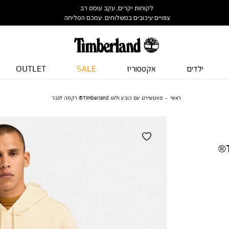
לקוחות יקרים, עקב עומס רב
צפויים עיכובים במשלוחים. עמכם הסליחה
ילדים
אקססוריז
SALE
OUTLET
ראשי
סווטשירט עם כובע ולוגו Timberland® רקמה לגבר
סווטשירט עם כובע ולוגו Timberland®