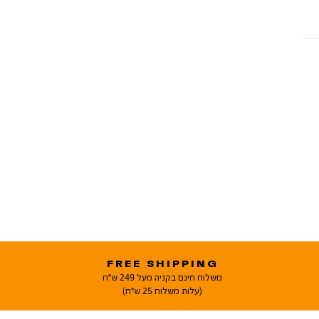
FREE SHIPPING
משלוח חינם בקניה מעל 249 ש"ח
(עלות משלוח 25 ש"ח)