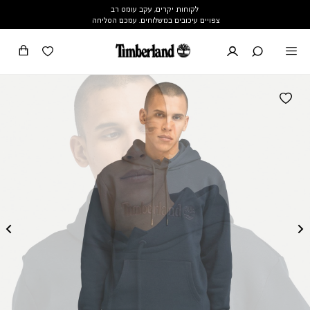
לקוחות יקרים, עקב עומס רב
צפויים עיכובים במשלוחים. עמכם הסליחה