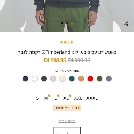
SALE
סווטשירט עם כובע ולוגו Timberland® רקמה לגבר
מחיר
מחיר
198.95 ₪
399.90 ₪
רגיל
מוצר
צבע
DARK SAPPHIRE
מידה
S
M
L
XL
XXL
XXXL
מידות אחרונות
טבלת מידות
כמות