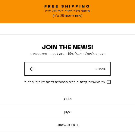
FREE SHIPPING
משלוח חינם בקניה מעל 249 ש"ח
(עלות משלוח 25 ש"ח)
JOIN THE NEWS!
הצטרפו לניוזלטר וקבלו 10% הנחה לקנייה ראשונה באתר
E-MAIL
שלח
אני מאשר/ת קבלת חומרים פרסומיים לרבות דיוורים וסמסים
אודות
תקנון
הצהרת נגישות