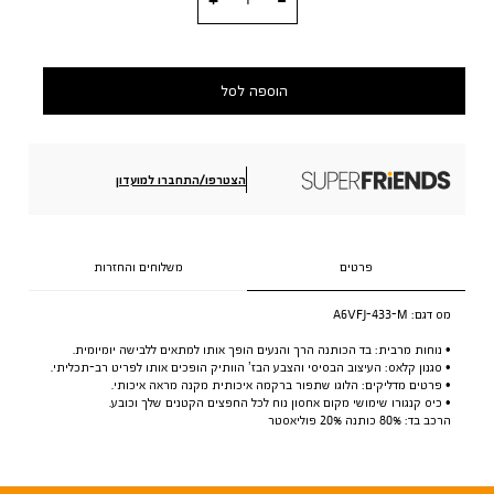
הוספה לסל
הצטרפו/התחברו למועדון
פרטים
משלוחים והחזרות
מס דגם:
A6VFJ-433-M
• נוחות מרבית: בד הכותנה הרך והנעים הופך אותו למתאים ללבישה יומיומית.
• סגנון קלאס: העיצוב הבסיסי והצבע הבז’ הוותיק הופכים אותו לפריט רב-תכליתי.
• פרטים מדליקים: הלוגו שתפור ברקמה איכותית מקנה מראה איכותי.
• כיס קנגורו שימושי מקום אחסון נוח לכל החפצים הקטנים שלך וכובע.
הרכב בד: 80% כותנה 20% פוליאסטר