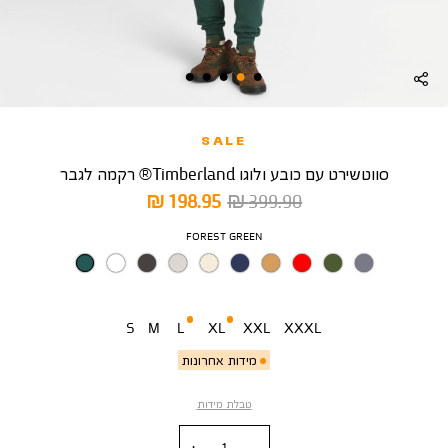
SALE
סווטשירט עם כובע ולוגו Timberland® רקמה לגבר
מחיר
מחיר
198.95 ₪
399.90 ₪
רגיל
מוצר
צבע
FOREST GREEN
מידה
S
M
L
XL
XXL
XXXL
מידות אחרונות
טבלת מידות
כמות