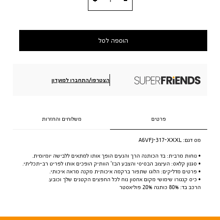
הוספה לסל
הצטרפו/התחברו למועדון
פרטים
משלוחים והחזרות
מס דגם:
A6VFJ-317-XXXL
• נוחות מרבית: בד הכותנה הרך והנעים הופך אותו למתאים ללבישה יומיומית.
• סגנון קלאס: העיצוב הבסיסי והצבע הבז’ הוותיק הופכים אותו לפריט רב-תכליתי.
• פרטים מדליקים: הלוגו שתפור ברקמה איכותית מקנה מראה איכותי.
• כיס קנגורו שימושי מקום אחסון נוח לכל החפצים הקטנים שלך וכובע.
הרכב בד: 80% כותנה 20% פוליאסטר