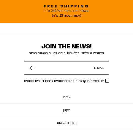
FREE SHIPPING
משלוח חינם בקניה מעל 249 ש"ח
(עלות משלוח 25 ש"ח)
JOIN THE NEWS!
הצטרפו לניוזלטר וקבלו 10% הנחה לקנייה ראשונה באתר
E-MAIL
שלח
אני מאשר/ת קבלת חומרים פרסומיים לרבות דיוורים וסמסים
אודות
תקנון
הצהרת נגישות