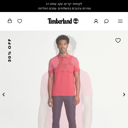
לקוחות יקרים, עקב עומס רב
צפויים עיכובים במשלוחים. עמכם הסליחה
30% OFF