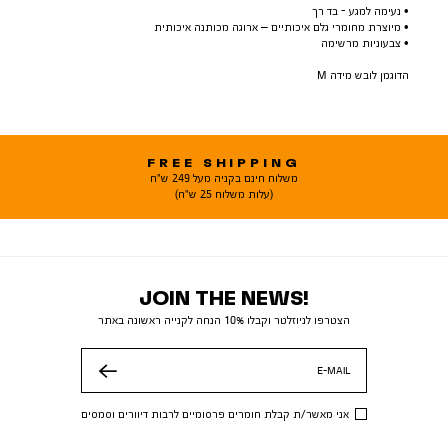
• נעימה למגע - בד רך
• מיוצרת מחומרי גלם איכותיים – ארוגה מכותנה איכותית
• צבעוניות מרשימה
הדוגמן לובש מידה M
FREE SHIPPING
משלוח חינם בקניה מעל 249 ש"ח
(עלות משלוח 25 ש"ח)
JOIN THE NEWS!
הצטרפו לניוזלטר וקבלו 10% הנחה לקנייה ראשונה באתר
E-MAIL
שלח
אני מאשר/ת קבלת חומרים פרסומיים לרבות דיוורים וסמסים