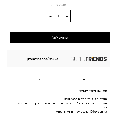
טבלת מידות
כמות
הוספה לסל
הצטרפו/התחברו למועדון
פרטים
משלוחים והחזרות
מס דגם:
A6VDP-N96-S
חולצת פולו לגברים מבית Timberland.
מעוצבת בסגנון ספורט אלגנט בצבעוניות יפיפה, בשילוב צווארון ולוגו המותג שחור
רקום בחזה.
ארוגה מ-100% כותנה איכותית נעימה למגע.