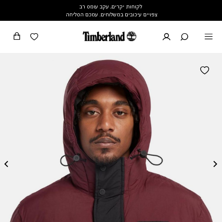
לקוחות יקרים, עקב עומס רב
צפויים עיכובים במשלוחים. עמכם הסליחה