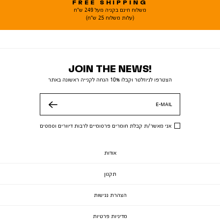
FREE SHIPPING
משלוח חינם בקניה מעל 249 ש"ח
(עלות משלוח 25 ש"ח)
JOIN THE NEWS!
הצטרפו לניוזלטר וקבלו 10% הנחה לקנייה ראשונה באתר
E-MAIL
שלח
אני מאשר/ת קבלת חומרים פרסומיים לרבות דיוורים וסמסים
אודות
תקנון
הצהרת נגישות
מדיניות פרטיות