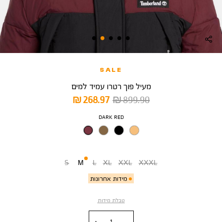
SALE
מעיל פוך רטרו עמיד למים
מחיר
מחיר
268.97 ₪
899.90 ₪
רגיל
מוצר
צבע
DARK RED
מידה
S
M
L
XL
XXL
XXXL
מידות אחרונות
טבלת מידות
כמות