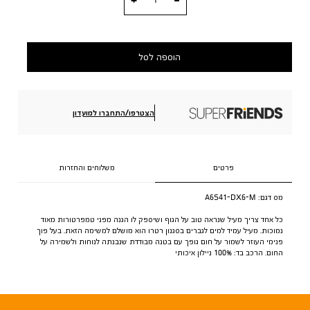
הוספה לסל
הצטרפו/התחברו למועדון
פרטים
משלוחים והחזרות
מס דגם:
A6S41-DX6-M
כל אחד צריך מעיל שנראה טוב על הגוף ושיספק לו הגנה מפני טמפרטורות מאוד
נמוכות. מעיל עמיד למים לגברים בסגנון רטרו הוא מושלם למשימה הזאת. בעל פוך
פנימי העוזר לשמור על חום גופך עם בטנה מבודדת שנבנתה לנוחות ולשמירה על
החום. הרכב בד: 100% ניילון איכותי