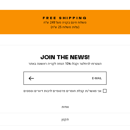
FREE SHIPPING
משלוח חינם בקניה מעל 249 ש"ח
(עלות משלוח 25 ש"ח)
JOIN THE NEWS!
הצטרפו לניוזלטר וקבלו 10% הנחה לקנייה ראשונה באתר
E-MAIL
שלח
אני מאשר/ת קבלת חומרים פרסומיים לרבות דיוורים וסמסים
אודות
תקנון