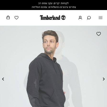
לקוחות יקרים, עקב עומס רב
צפויים עיכובים במשלוחים. עמכם הסליחה