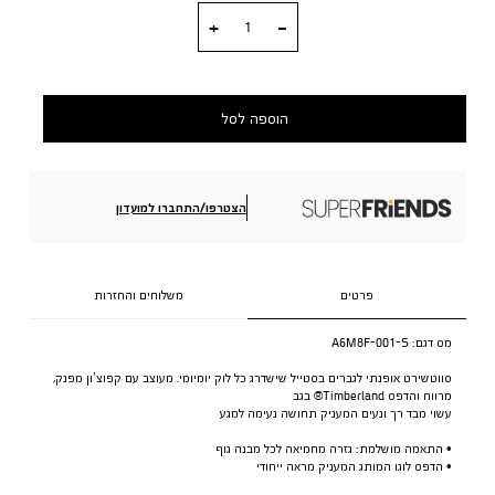
כמות
הוספה לסל
הצטרפו/התחברו למועדון
פרטים
משלוחים והחזרות
מס דגם:
A6M8F-001-S
סווטשירט אופנתי לגברים בסטייל שישדרג כל לוק יומיומי. מעוצב עם קפוצ’ון מפנק,
מרווח והדפס Timberland® בגב
עשוי מבד רך ונעים המעניק תחושה נעימה למגע
• התאמה מושלמת: גזרה מחמיאה לכל מבנה גוף
• הדפס לוגו המותג המעניק מראה ייחודי